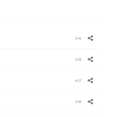
2:41
3:26
4:27
3:30