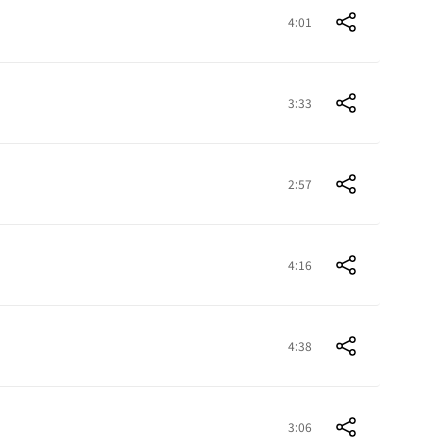
4:01
3:33
2:57
4:16
4:38
3:06