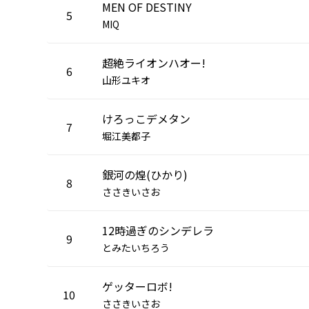
MEN OF DESTINY
5
MIQ
超絶ライオンハオー!
6
山形ユキオ
けろっこデメタン
7
堀江美都子
銀河の煌(ひかり)
8
ささきいさお
12時過ぎのシンデレラ
9
とみたいちろう
ゲッターロボ!
10
ささきいさお