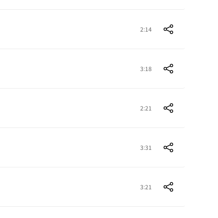
2:14
3:18
2:21
3:31
3:21