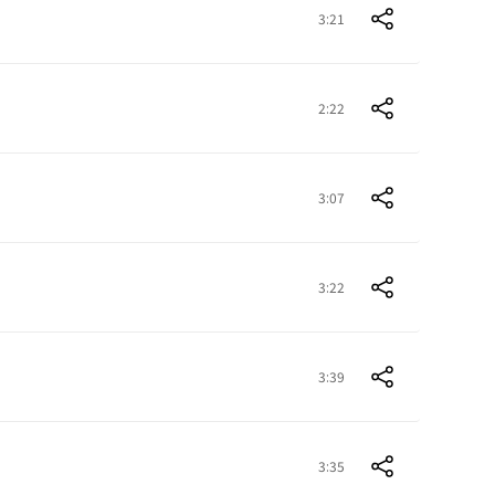
3:21
2:22
3:07
3:22
3:39
3:35