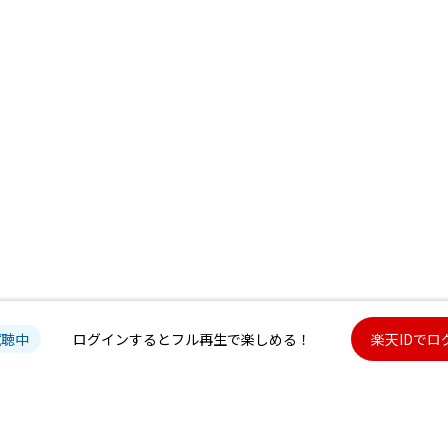
試聴中
ログインするとフル再生で楽しめる！
楽天IDでロ