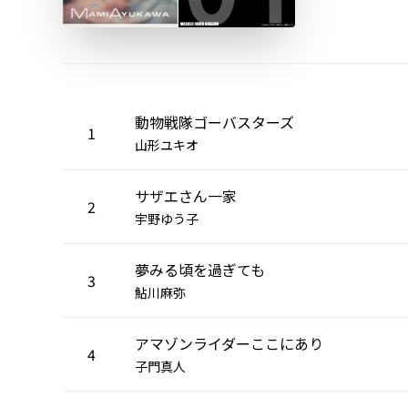
動物戦隊ゴーバスターズ
1
山形ユキオ
サザエさん一家
2
宇野ゆう子
夢みる頃を過ぎても
3
鮎川麻弥
アマゾンライダーここにあり
4
子門真人