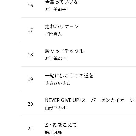
青空っていいな
16
堀江美都子
走れハリケーン
17
子門真人
魔女っ子チックル
18
堀江美都子
一緒に歩こうこの道を
19
ささきいさお
NEVER GIVE
20
山形ユキオ
Z・刻をこえて
21
鮎川麻弥