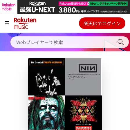
キャンペーン
料金プラン
楽天IDでログイン
Webプレイヤー
使い方
ご契約内容の確認・変更
ヘルプ
初回30日間無料お試し