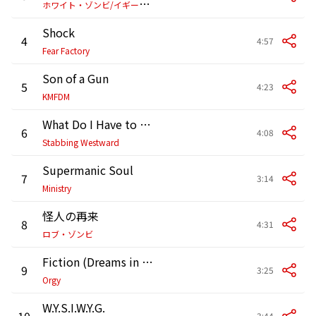
ホ
ワイト・ゾンビ/イギー・ポップ
Shock
4
4:57
Fear Factory
Son of a Gun
5
4:23
KMFDM
What Do I Have to Do (Re-Recorded)
6
4:08
Stabbing Westward
Supermanic Soul
7
3:14
Ministry
怪人の再来
8
4:31
ロブ・ゾンビ
Fiction (Dreams in Digital)
9
3:25
Orgy
W.Y.S.I.W.Y.G.
10
3:44