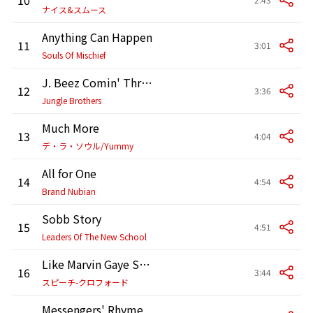
ナイス&スムース
Anything Can Happen
11
3:01
Souls Of Mischief
J. Beez Comin' Through
12
3:36
Jungle Brothers
Much More
13
4:04
デ・ラ・ソウル/Yummy
All for One
14
4:54
Brand Nubian
Sobb Story
15
4:51
Leaders Of The New School
Like Marvin Gaye Said (What’s Goin’ On)
16
3:44
スピーチ-クロフォード
Messengers' Rhyme