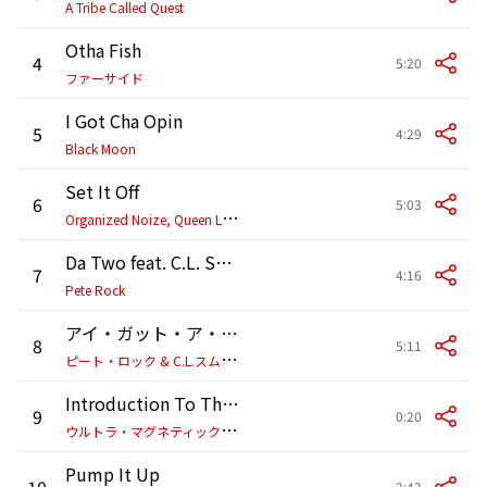
A Tribe Called Quest
Otha Fish
4
5:20
ファーサイド
I Got Cha Opin
5
4:29
Black Moon
Set It Off
6
5:03
O
rganized Noize, Queen Latifah
Da Two feat. C.L. Smooth
7
4:16
Pete Rock
アイ・ガット・ア・ラヴ
8
5:11
ピ
ート・ロック & C.L.スムース
Introduction To The Funk
9
0:20
ウ
ルトラ・マグネティック・MC’S
Pump It Up
10
2:43