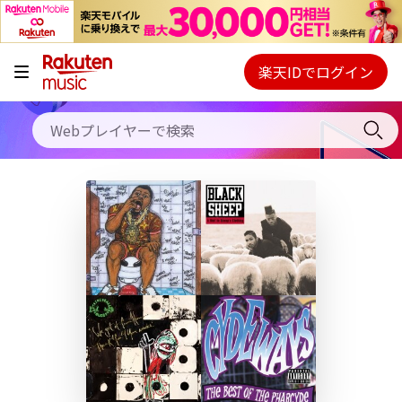
キャンペーン
料金プラン
楽天IDでログイン
Webプレイヤー
使い方
ご契約内容の確認・変更
ヘルプ
初回30日間無料お試し