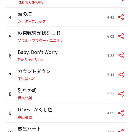
RED WARRIORS
涙の海
4
4:42
シアターブルック
極東戦線異状なし !?
5
6:02
ソウル・フラワー・ユニオン
Baby, Don't Worry
6
4:28
The Street Sliders
カウントダウン
7
5:44
子供ばんど
別れの朝
8
5:22
世良公則
LOVE、かくし色
9
4:09
森山達也
惑星ハート
10
2:52