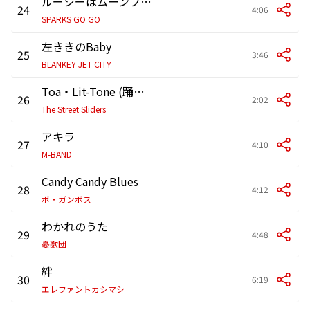
ルーシーはムーンフェイス
24
4:06
SPARKS GO GO
左ききのBaby
25
3:46
BLANKEY JET CITY
Toa・Lit-Tone (踊ろよベイビー)
26
2:02
The Street Sliders
アキラ
27
4:10
M-BAND
Candy Candy Blues
28
4:12
ボ・ガンボス
わかれのうた
29
4:48
憂歌団
絆
30
6:19
エレファントカシマシ