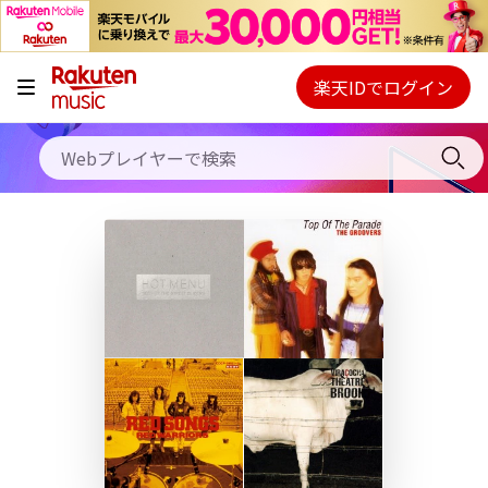
キャンペーン
料金プラン
楽天IDでログイン
Webプレイヤー
使い方
ご契約内容の確認・変更
ヘルプ
初回30日間無料お試し