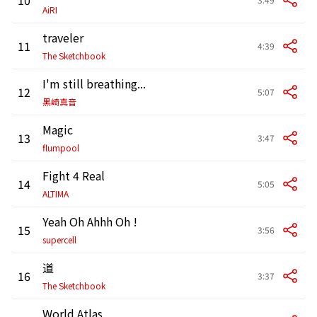
AiRI
traveler
11
4:39
The Sketchbook
I'm still breathing...
12
5:07
黒崎真音
Magic
13
3:47
flumpool
Fight 4 Real
14
5:05
ALTIMA
Yeah Oh Ahhh Oh !
15
3:56
supercell
道
16
3:37
The Sketchbook
World Atlas