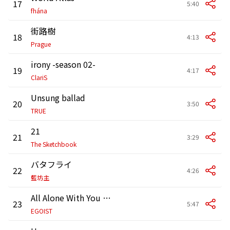
17
5:40
fhána
街路樹
18
4:13
Prague
irony -season 02-
19
4:17
ClariS
Unsung ballad
20
3:50
TRUE
21
21
3:29
The Sketchbook
バタフライ
22
4:26
藍坊主
All Alone With You (from BEST AL“ALTER EGO”)
23
5:47
EGOIST