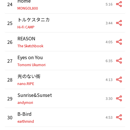
Home
24
5:16
MONGOL800
トルケスタニカ
25
3:44
Hi-Fi CAMP
REASON
26
4:05
The Sketchbook
Eyes on You
27
6:35
Tomomi Ukumori
光のない街
28
4:13
nano.RIPE
Sunrise&Sunset
29
3:30
andymori
B-Bird
30
4:53
earthmind