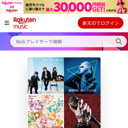
キャンペーン
料金プラン
楽天IDでログイン
Webプレイヤー
使い方
ご契約内容の確認・変更
ヘルプ
初回30日間無料お試し