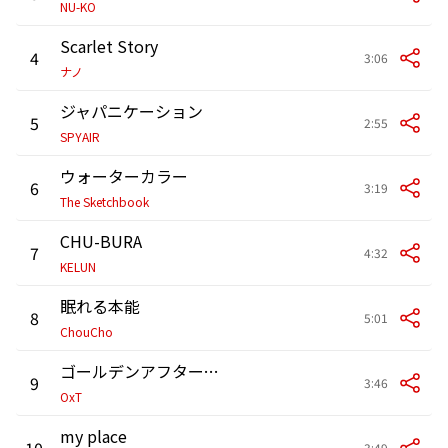
NU-KO
Scarlet Story
4
3:06
ナノ
ジャパニケーション
5
2:55
SPYAIR
ウォーターカラー
6
3:19
The Sketchbook
CHU-BURA
7
4:32
KELUN
眠れる本能
8
5:01
ChouCho
ゴールデンアフタースクール
9
3:46
OxT
my place
10
3:49