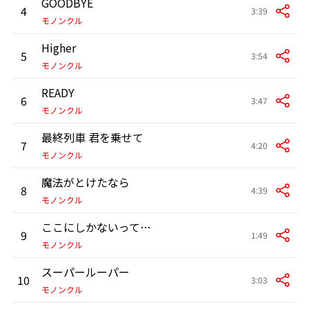
GOODBYE
4
3:39
モノンクル
Higher
5
3:54
モノンクル
READY
6
3:47
モノンクル
最終列車 君を乗せて
7
4:20
モノンクル
魔法がとけたなら
8
4:39
モノンクル
ここにしかないって言って
9
1:49
モノンクル
スーパールーパー
10
3:03
モノンクル