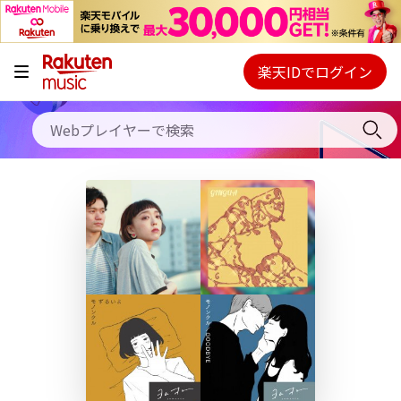
キャンペーン
料金プラン
楽天IDでログイン
Webプレイヤー
使い方
ご契約内容の確認・変更
ヘルプ
初回30日間無料お試し