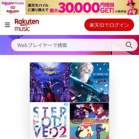
キャンペーン
料金プラン
楽天IDでログイン
Webプレイヤー
使い方
ご契約内容の確認・変更
ヘルプ
初回30日間無料お試し