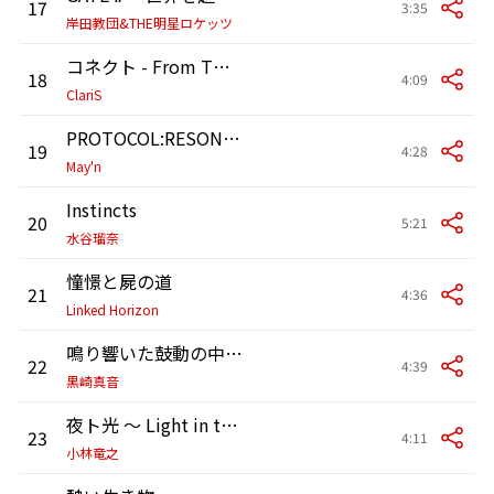
17
3:35
岸田教団&THE明星ロケッツ
コネクト - From THE FIRST TAKE
18
4:09
ClariS
PROTOCOL:RESONANCE
19
4:28
May'n
Instincts
20
5:21
水谷瑠奈
憧憬と屍の道
21
4:36
Linked Horizon
鳴り響いた鼓動の中で、僕は静寂を聴く
22
4:39
黒崎真音
夜ト光 ～ Light in the Night
23
4:11
小林竜之