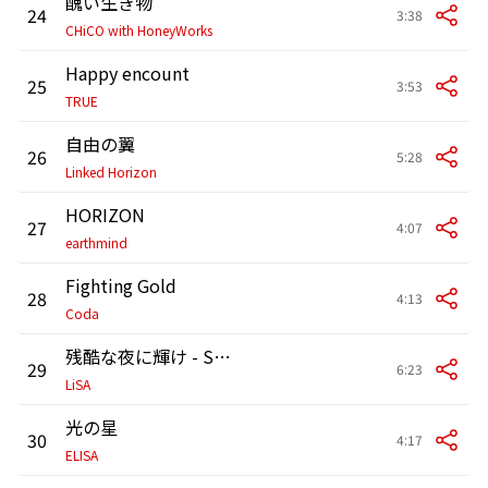
醜い生き物
24
3:38
CHiCO with HoneyWorks
Happy encount
25
3:53
TRUE
自由の翼
26
5:28
Linked Horizon
HORIZON
27
4:07
earthmind
Fighting Gold
28
4:13
Coda
残酷な夜に輝け - Shine in the Cruel Night
29
6:23
LiSA
光の星
30
4:17
ELISA