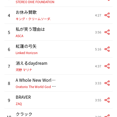
STEREO DIVE FOUNDATION
お休み賛歌
4
4:27
キング・クリームソーダ.
私が笑う理由は
5
3:56
ASCA
紅蓮の弓矢
6
5:16
Linked Horizon
消えるdaydream
7
4:37
河野 マリナ
A Whole New World God Only Knows
8
3:33
O
ratorio The World God Only Knows
BRAVER
9
3:55
ZAQ
クラック
10
3:29