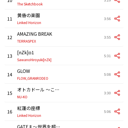
The Sketchbook
黄昏の楽園
11
3:56
Linked Horizon
AMAZING BREAK
12
3:55
TERRASPEX
[nZk]o1
13
5:31
SawanoHiroyuki[nZk]
GLOW
14
5:08
FLOW,GRANRODEO
オトカドール ～このゆびとまれ～
15
3:30
NU-KO
紅蓮の座標
16
5:06
Linked Horizon
GATE Ⅱ ～世界を超えて～