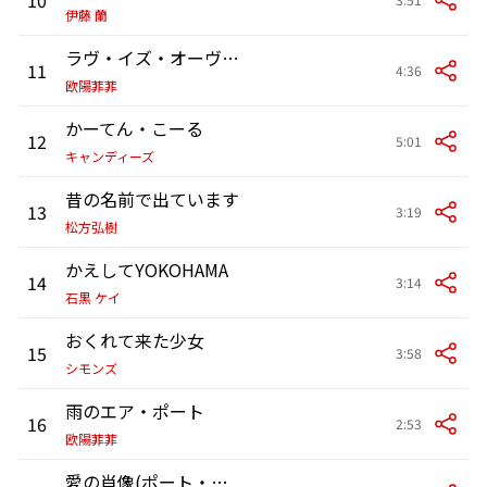
伊藤 蘭
ラヴ・イズ・オーヴァー
11
4:36
欧陽菲菲
かーてん・こーる
12
5:01
キャンディーズ
昔の名前で出ています
13
3:19
松方弘樹
かえしてYOKOHAMA
14
3:14
石黒 ケイ
おくれて来た少女
15
3:58
シモンズ
雨のエア・ポート
16
2:53
欧陽菲菲
愛の肖像(ポート・レート)