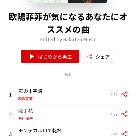
欧陽菲菲が気になるあなたにオ
ススメの曲
Edited by Rakuten Music
はじめから再生
シェア
30曲
恋の十字路
1
2:52
欧陽菲菲
沈丁花
2
4:03
石川優子
モンテカルロで乾杯
3
3:41