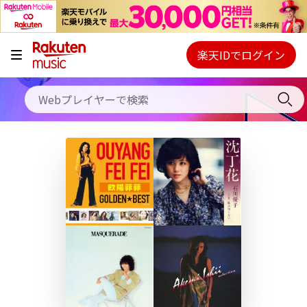
キャンペーン
料金プラン
楽天IDでログイン
Webプレイヤー
使い方
ご契約内容の確認・変更
ヘルプ
初回30日間無料お試し