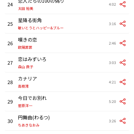
恋人たちの100の偽り
24
4:02
太田 裕美
星降る街角
25
3:16
敏いとうとハッピー&ブルー
嘆きの恋
26
2:46
欧陽菲菲
恋はみずいろ
27
3:03
森山 良子
カナリア
28
4:21
高樹澪
今日でお別れ
29
5:20
菅原洋一
円舞曲(わるつ)
30
3:26
ちあきなおみ