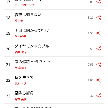
17
3:00
ヒデとロザンナ
青空は知らない
18
3:21
堺正章
明日に向かって行け
19
4:50
八神純子
ダイヤモンド☆ブルー
20
3:59
酒井 法子
恋の追跡 ～ラヴ・チェイス～ (恋の追跡(ラヴ・チェイス))
21
2:55
欧陽菲菲
私を生きて
22
4:05
夏木マリ
星降る街角
23
3:32
森本 英世