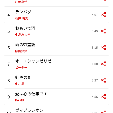
庄野真代
ランバダ
4
4:07
石井 明美
おもいで河
5
3:49
中島みゆき
雨の御堂筋
6
3:15
欧陽菲菲
オー・シャンゼリゼ
7
1:00
ピーター
虹色の湖
8
2:37
中村晃子
愛は心の仕事です
9
4:56
RA MU
ヴィブラシオン
10
3:51