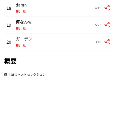
damn
18
4:19
藤井 風
何なんw
19
5:23
藤井 風
ガーデン
20
3:49
藤井 風
概要
藤井 風のベストセレクション