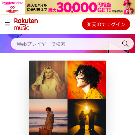
キャンペーン
料金プラン
楽天IDでログイン
Webプレイヤー
使い方
ご契約内容の確認・変更
ヘルプ
初回30日間無料お試し