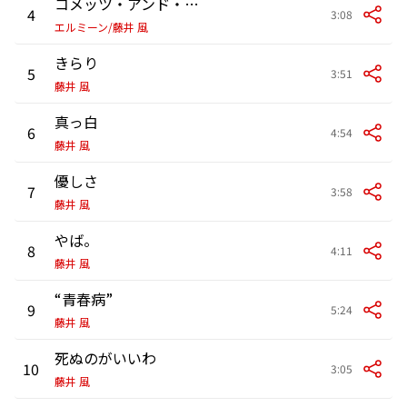
コメッツ・アンド・ゴールド
4
3:08
エルミーン/藤井 風
きらり
5
3:51
藤井 風
真っ白
6
4:54
藤井 風
優しさ
7
3:58
藤井 風
やば。
8
4:11
藤井 風
“青春病”
9
5:24
藤井 風
死ぬのがいいわ
10
3:05
藤井 風