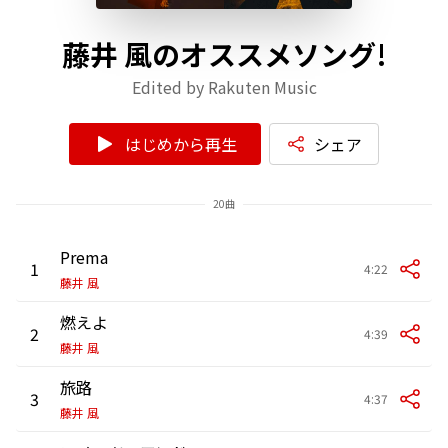
藤井 風のオススメソング!
Edited by Rakuten Music
はじめから再生
シェア
20曲
Prema
1
4:22
藤井 風
燃えよ
2
4:39
藤井 風
旅路
3
4:37
藤井 風