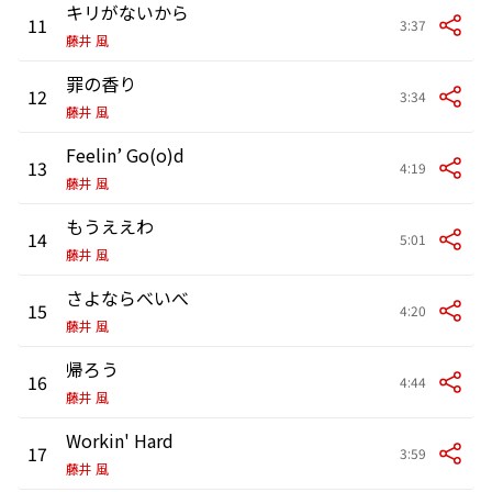
キリがないから
11
3:37
藤井 風
罪の香り
12
3:34
藤井 風
Feelin’ Go(o)d
13
4:19
藤井 風
もうええわ
14
5:01
藤井 風
さよならべいべ
15
4:20
藤井 風
帰ろう
16
4:44
藤井 風
Workin' Hard
17
3:59
藤井 風