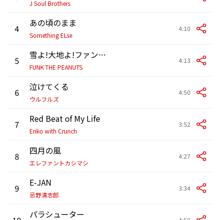
J Soul Brothers
あの頃のまま
4
4:10
Something ELse
雪よ!大地よ!ファンピーよ!!
5
4:13
FUNK THE PEANUTS
泣けてくる
6
4:50
ウルフルズ
Red Beat of My Life
7
3:52
Eriko with Crunch
四月の風
8
4:27
エレファントカシマシ
E-JAN
9
3:34
忌野清志郎
パラシューター
10
4:50