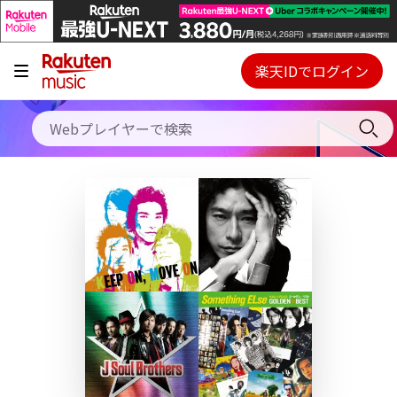
キャンペーン
料金プラン
楽天IDでログイン
Webプレイヤー
使い方
ご契約内容の確認・変更
ヘルプ
初回30日間無料お試し