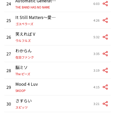
Automatic Generation
24
6:03
THE BAND HAS NO NAME
It Still Matters〜愛は眠らない with Howie D
25
4:26
ゴスペラーズ
笑えれば V
26
5:32
ウルフルズ
わからん
27
3:35
在日ファンク
脳ミソ
28
3:19
The ピーズ
Mood 4 Luv
29
4:15
SKOOP
さすらい
30
3:21
スピッツ