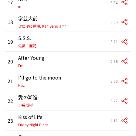
17
4:42
iri
学芸大前
18
3:36
ぷ
にぷに電機, Kan Sano and Shin Sakiura
S.S.S.
19
3:21
佐藤千亜妃
After Young
20
2:56
I'm
I'll go to the moon
21
3:36
Naz
愛の漸進
22
5:27
小袋成彬
Kiss of Life
23
4:11
Friday Night Plans