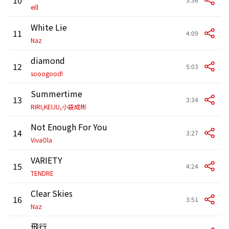
eill
White Lie
11
4:09
Naz
diamond
12
5:03
sooogood!
Summertime
13
3:34
RIRI,KEIJU,小袋成彬
Not Enough For You
14
3:27
VivaOla
VARIETY
15
4:24
TENDRE
Clear Skies
16
3:51
Naz
飛行