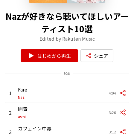
Nazが好きなら聴いてほしいアー
ティスト10選
Edited by Rakuten Music
はじめから再生
シェア
30曲
Fare
1
4:04
Naz
開青
2
3:26
asmi
カフェイン中毒
3
3:12