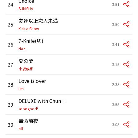
Choice
24
3:51
SUKISHA
友達以上恋人未満
25
3:50
Kick a Show
7-Knife(切)
26
3:41
Naz
夏の夢
27
3:15
小袋成彬
Love is over
28
2:38
I'm
DELUXE with Chunky Cookie Club
29
3:55
sooogood!
革命前夜
30
3:08
eill