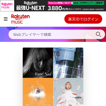
キャンペーン
料金プラン
楽天IDでログイン
Webプレイヤー
使い方
ご契約内容の確認・変更
ヘルプ
初回30日間無料お試し