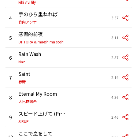
kiki vivi lily
手のひら重ねれば
4
3:57
竹内アンナ
感傷的前夜
5
3:11
OHTORA & maeshima soshi
Rain Wash
6
2:57
Naz
Saint
7
2:19
春野
Eternal My Room
8
4:36
大比良瑞希
スピード上げて (Prod. Chaki Zulu)
9
2:46
SIRUP
ここで息をして
10
3:36