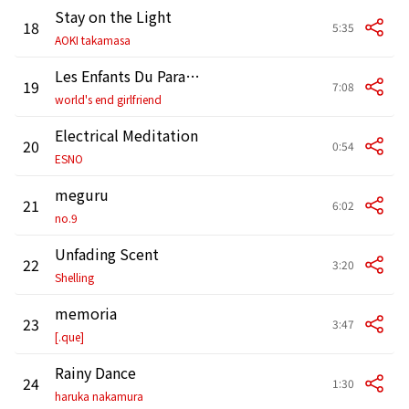
Stay on the Light
18
5:35
AOKI takamasa
Les Enfants Du Paradis
19
7:08
world's end girlfriend
Electrical Meditation
20
0:54
ESNO
meguru
21
6:02
no.9
Unfading Scent
22
3:20
Shelling
memoria
23
3:47
[.que]
Rainy Dance
24
1:30
haruka nakamura