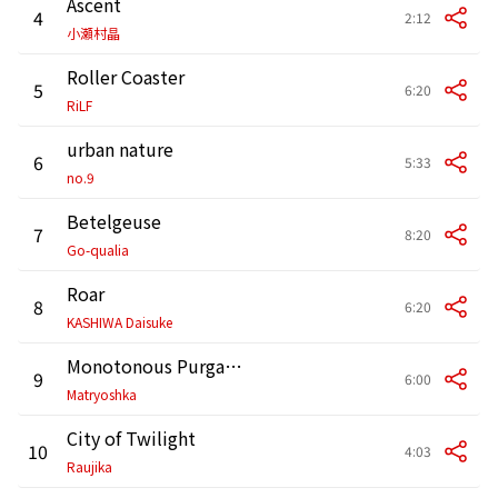
Ascent
4
2:12
小瀬村晶
Roller Coaster
5
6:20
RiLF
urban nature
6
5:33
no.9
Betelgeuse
7
8:20
Go-qualia
Roar
8
6:20
KASHIWA Daisuke
Monotonous Purgatory
9
6:00
Matryoshka
City of Twilight
10
4:03
Raujika