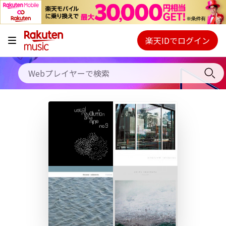
キャンペーン
料金プラン
楽天IDでログイン
Webプレイヤー
使い方
ご契約内容の確認・変更
ヘルプ
初回30日間無料お試し