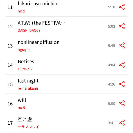
hikari sasu michi e
11
5:10
no.9
A.T.W! (the FESTIVAL set) feat. GILLE × SHINJI TAKEDA
12
5:03
DAISHI DANCE
nonlinear diffusion
13
5:45
agraph
Betises
14
4:04
Gutevolk
last night
15
4:26
rei harakami
will
16
5:00
no.9
空と虚
17
3:41
ササノマリイ