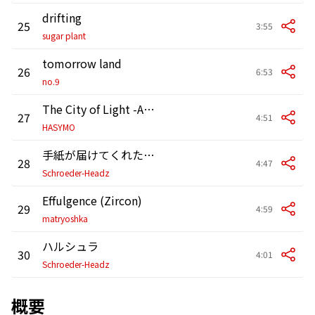
drifting
25
3:55
sugar plant
tomorrow land
26
6:53
no.9
The City of Light -Ambient
27
4:51
HASYMO
手紙が届けてくれたもの feat. 坂本 美雨
28
4:47
Schroeder-Headz
Effulgence (Zircon)
29
4:59
matryoshka
ハルシュラ
30
4:01
Schroeder-Headz
概要