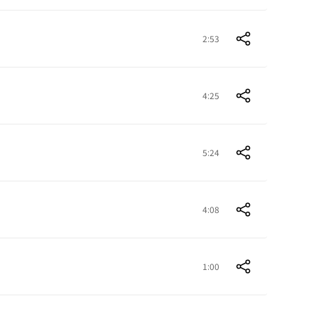
2:53
4:25
5:24
4:08
1:00