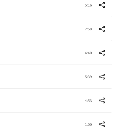
5:16
2:58
4:40
5:39
4:53
1:00