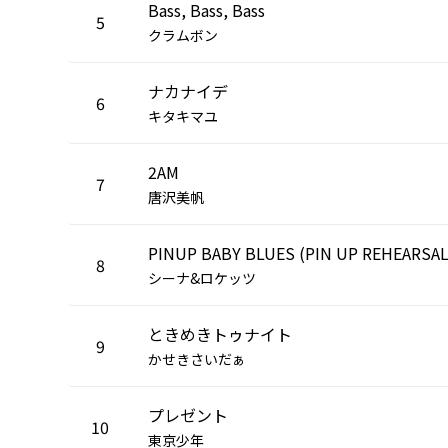
Bass, Bass, Bass
5
クラムボン
ナカナイデ
6
キタキマユ
2AM
7
唐沢美帆
PINUP BABY BLUES (PIN UP REHEARSAL
8
シーナ&ロケッツ
ときめきトゥナイト
9
かせきさいだぁ
プレゼント
10
東京少年