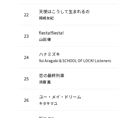
天使はこうして生まれるの
22
岡崎友紀
fiesta!fiesta!
23
山田 優
ハナミズキ
24
Yui Aragaki & SCHOOL OF LOCK! Listeners
恋の最終列車
25
須藤 薫
ユー・メイ・ドリーム
26
キタキマユ
Kiss me