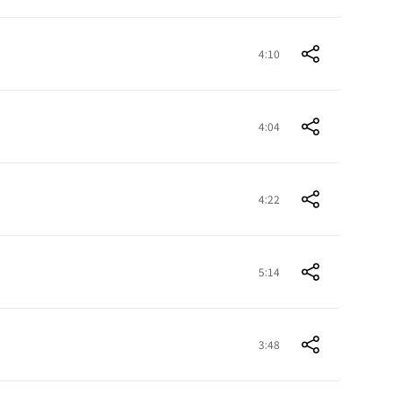
4:10
4:04
4:22
5:14
3:48