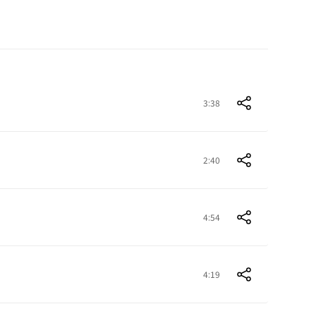
3:38
2:40
4:54
4:19