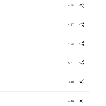
4:18
4:37
4:08
5:21
3:40
4:46