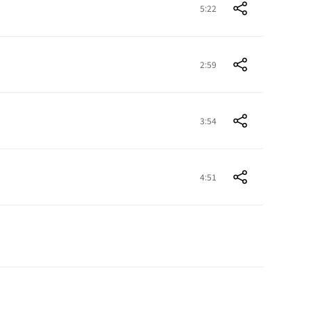
5:22
2:59
3:54
4:51