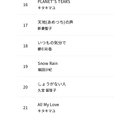
PLANET'S TEARS
16
キタキマユ
天地(あめつち)の声
17
新妻聖子
いつもの気分で
18
櫛引彩香
Snow Rain
19
福田沙紀
しょうがない人
20
久宝 留理子
All My Love
21
キタキマユ