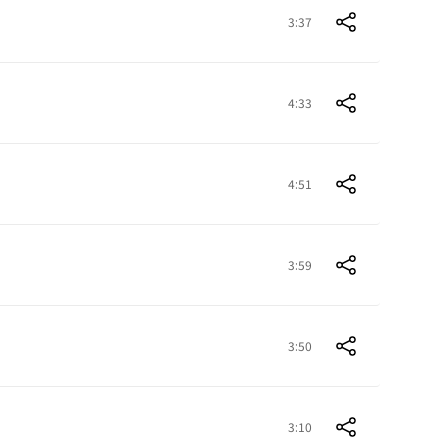
3:37
4:33
4:51
3:59
3:50
3:10