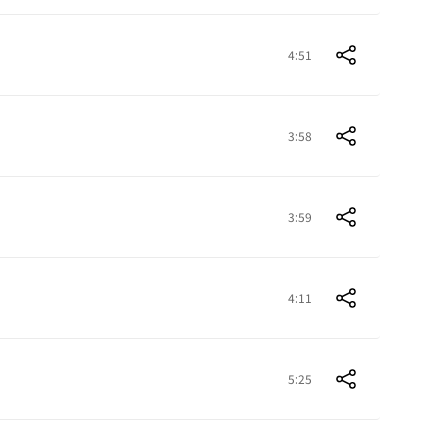
4:51
3:58
3:59
4:11
5:25