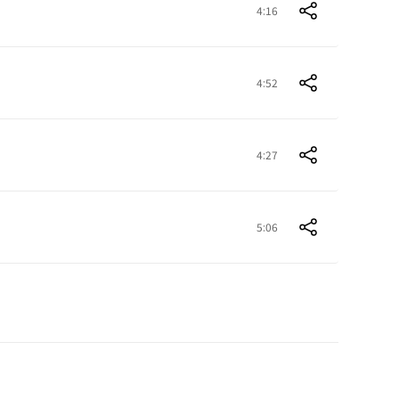
4:16
4:52
4:27
5:06