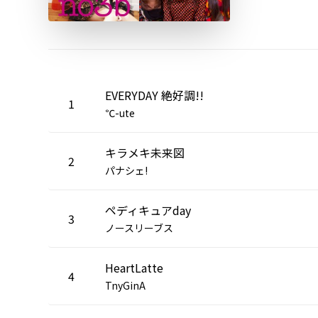
EVERYDAY 絶好調!!
1
℃-ute
キラメキ未来図
2
パナシェ!
ペディキュアday
3
ノースリーブス
HeartLatte
4
TnyGinA