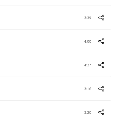
3:39
4:00
4:27
3:16
3:20