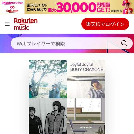
キャンペーン
料金プラン
楽天IDでログイン
Webプレイヤー
使い方
ご契約内容の確認・変更
ヘルプ
初回30日間無料お試し