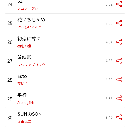
62
24
5:52
シュノーケル
花いちもんめ
25
3:55
はっぴいえんど
初恋に捧ぐ
26
4:07
初恋の嵐
流線形
27
4:33
フジファブリック
Esto
28
4:30
藍坊主
平行
29
5:35
Analogfish
SUNのSON
30
3:40
奥田民生