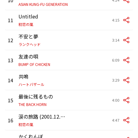
ASIAN KUNG-FU GENERATION
Untitled
11
4:15
初恋の嵐
不安と夢
12
3:14
ランクヘッド
友達の唄
13
6:09
BUMP OF CHICKEN
共鳴
14
3:29
ハートバザール
最後に残るもの
15
4:00
THE BACK HORN
涙の旅路 (2001.12.6 ユニバーサルレコーディングスタジオズAスタジオ)
16
4:47
初恋の嵐
かくれんぼ