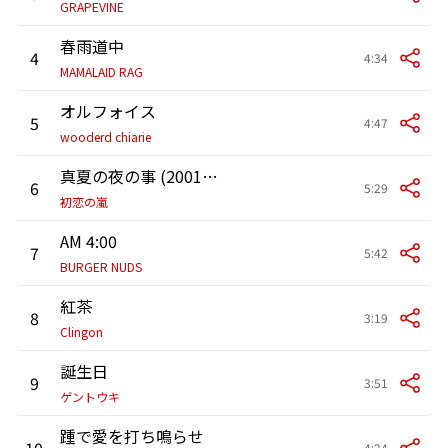
GRAPEVINE
春雨道中
4
4:34
MAMALAID RAG
オルフォイス
5
4:47
wooderd chiarie
真夏の夜の事 (2001.12.6 ユニバーサルレコーディングスタジオズAスタジオ)
6
5:29
初恋の嵐
AM 4:00
7
5:42
BURGER NUDS
紅茶
8
3:19
Clingon
誕生日
9
3:51
ゲントウキ
踵で愛を打ち鳴らせ
10
4:24