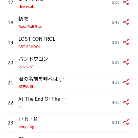
17
5:00
sleepy.ab
初恋
18
5:48
Base Ball Bear
LOST CONTROL
19
3:27
ART-SCHOOL
バンドワゴン
20
5:26
メレンゲ
君の名前を呼べば (2001.12.6 ユニバーサルレコーディングスタジオズAスタジオ)
21
4:19
初恋の嵐
At The End Of The Blue Sky
22
4:10
ent
I・N・M
23
5:31
syrup16g