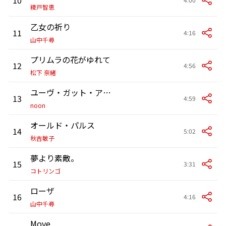
綾戸智恵
乙女の祈り
11
4:16
山中千尋
プリムラの花がゆれて
12
4:56
松下 奈緒
ユーヴ・ガット・ア・フレンド
13
4:59
noon
オールド・パルス
14
5:02
秋吉敏子
夢より素敵。
15
3:31
コトリンゴ
ローザ
16
4:16
山中千尋
Move