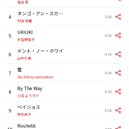
塩谷 哲
タンゴ・アン・スカイ-ギターと弦楽合奏版-(ディアンス)
4
2:36
村治 佳織
UKIUKI
5
4:19
木住野佳子
ドント・ノー・ホワイ
6
4:15
山中千尋
蕾
7
4:34
JILL-Decoy association
By The Way
8
5:29
小沼 ようすけ
ベイジョス
9
5:18
寺井尚子
Route66
10
4:00