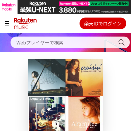
キャンペーン
料金プラン
楽天IDでログイン
Webプレイヤー
使い方
ご契約内容の確認・変更
ヘルプ
初回30日間無料お試し