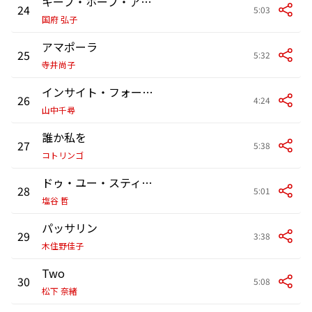
キープ・ホープ・アライヴ
24
5:03
国府 弘子
アマポーラ
25
5:32
寺井尚子
インサイト・フォーサイト
26
4:24
山中千尋
誰か私を
27
5:38
コトリンゴ
ドゥ・ユー・スティル・ケア?
28
5:01
塩谷 哲
パッサリン
29
3:38
木住野佳子
Two
30
5:08
松下 奈緒