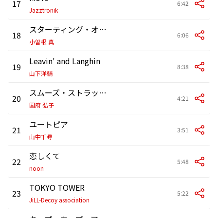
17
6:42
Jazztronik
スターティング・オーヴァー
18
6:06
小曽根 真
Leavin' and Langhin
19
8:38
山下洋輔
スムーズ・ストラッティン
20
4:21
国府 弘子
ユートピア
21
3:51
山中千尋
恋しくて
22
5:48
noon
TOKYO TOWER
23
5:22
JiLL-Decoy association