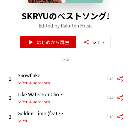
SKRYUのベストソング!
Edited by Rakuten Music
はじめから再生
シェア
14曲
Snowflake
1
2:40
SKRYU & Noconoco
Like Water For Chocolate
2
2:44
SKRYU & Noconoco
Golden Time (feat. 鎮座DOPENESS)
3
3:18
SKRYU