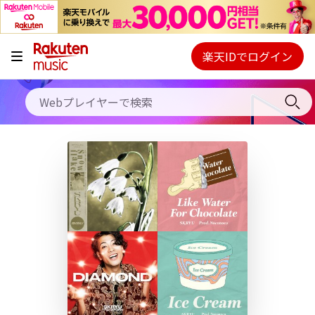
キャンペーン
料金プラン
楽天IDでログイン
Webプレイヤー
使い方
ご契約内容の確認・変更
ヘルプ
初回30日間無料お試し