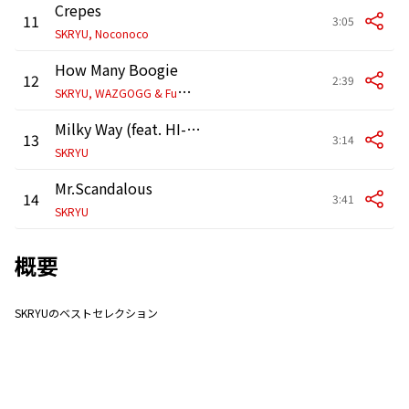
Crepes
11
3:05
SKRYU, Noconoco
How Many Boogie
12
2:39
S
KRYU, WAZGOGG & Fuma no KTR
Milky Way (feat. HI-D & GIPPER)
13
3:14
SKRYU
Mr.Scandalous
14
3:41
SKRYU
概要
SKRYUのベストセレクション