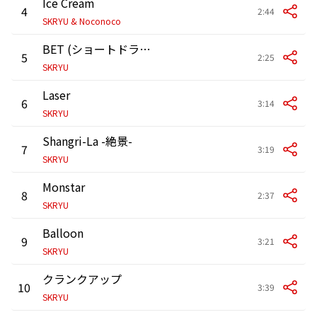
Ice Cream
4
2:44
SKRYU & Noconoco
BET (ショートドラマ「職場ギャンブラー」主題歌)
5
2:25
SKRYU
Laser
6
3:14
SKRYU
Shangri-La -絶景-
7
3:19
SKRYU
Monstar
8
2:37
SKRYU
Balloon
9
3:21
SKRYU
クランクアップ
10
3:39
SKRYU