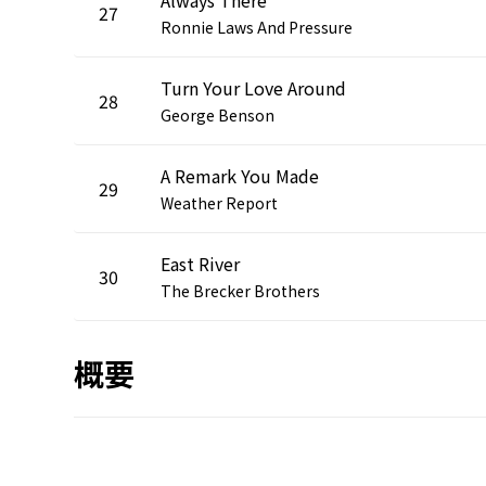
27
Ronnie Laws And Pressure
Turn Your Love Around
28
George Benson
A Remark You Made
29
Weather Report
East River
30
The Brecker Brothers
概要