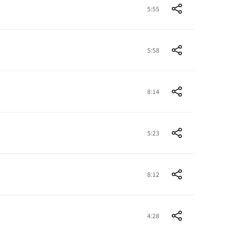
5:55
5:58
8:14
5:23
8:12
4:28