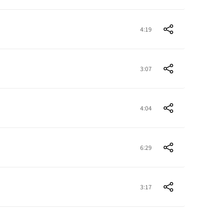
4:19
3:07
4:04
6:29
3:17