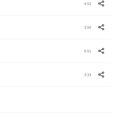
4:52
3:50
6:51
3:33