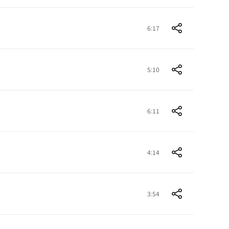
6:17
5:10
6:11
4:14
3:54