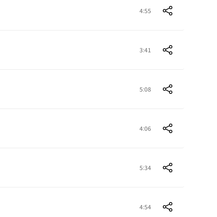
4:55
3:41
5:08
4:06
5:34
4:54