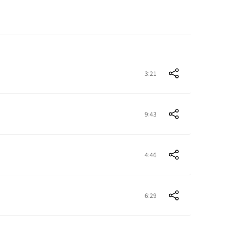
3:21
9:43
4:46
6:29