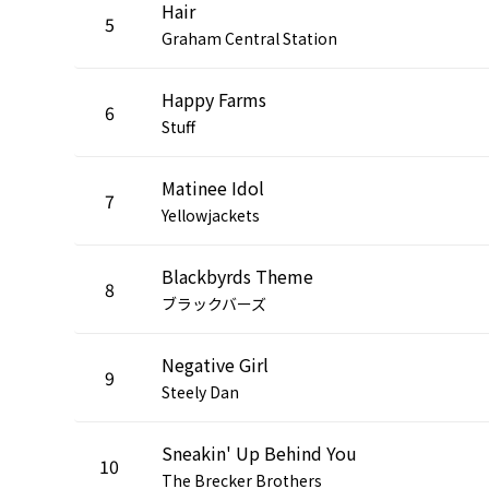
Hair
5
Graham Central Station
Happy Farms
6
Stuff
Matinee Idol
7
Yellowjackets
Blackbyrds Theme
8
ブラックバーズ
Negative Girl
9
Steely Dan
Sneakin' Up Behind You
10
The Brecker Brothers