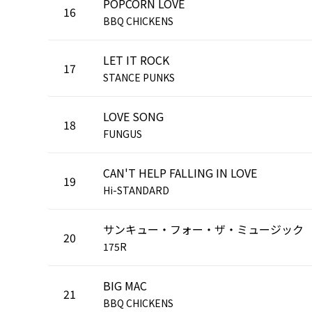
POPCORN LOVE
16
BBQ CHICKENS
LET IT ROCK
17
STANCE PUNKS
LOVE SONG
18
FUNGUS
CAN'T HELP FALLING IN LOVE
19
Hi-STANDARD
サンキュー・フォー・ザ・ミュージック
20
175R
BIG MAC
21
BBQ CHICKENS