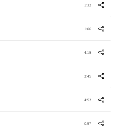
1:32
1:00
4:15
2:45
4:53
0:57