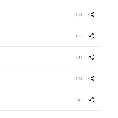
3:42
4:01
3:15
3:00
0:45