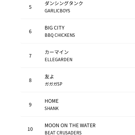
ダンシングタンク
5
GARLICBOYS
BIG CITY
6
BBQ CHICKENS
カーマイン
7
ELLEGARDEN
友よ
8
ガガガSP
HOME
9
SHANK
MOON ON THE WATER
10
BEAT CRUSADERS