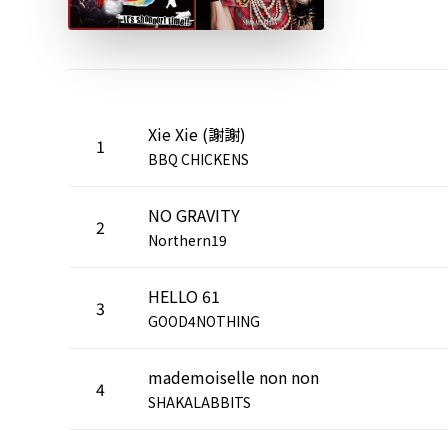
Xie Xie (謝謝)
1
BBQ CHICKENS
NO GRAVITY
2
Northern19
HELLO 61
3
GOOD4NOTHING
mademoiselle non non
4
SHAKALABBITS