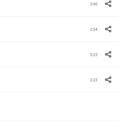
3:46
2:54
3:23
2:23