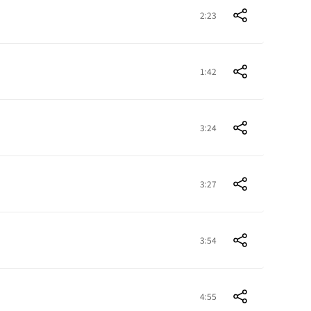
2:23
1:42
3:24
3:27
3:54
4:55