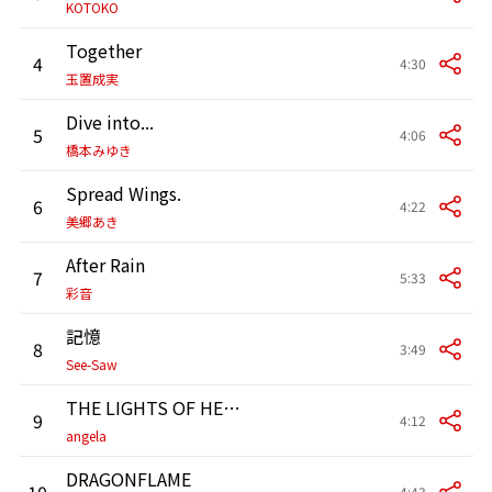
KOTOKO
Together
4
4:30
玉置成実
Dive into...
5
4:06
橋本みゆき
Spread Wings.
6
4:22
美郷あき
After Rain
7
5:33
彩音
記憶
8
3:49
See-Saw
THE LIGHTS OF HEROES
9
4:12
angela
DRAGONFLAME
10
4:43