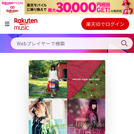
キャンペーン
料金プラン
楽天IDでログイン
Webプレイヤー
使い方
ご契約内容の確認・変更
ヘルプ
初回30日間無料お試し