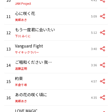
JAM Project
心に咲く花
11
5:09
美郷あき
もう一度君に会いたい
12
5:12
下川 みくに
Vanguard Fight
13
3:40
サイキックラバー
ご唱和ください 我の名を!
14
3:36
遠藤正明
約束
15
4:57
米倉千尋
あの花の咲く頃に
16
4:35
美郷あき
LOVE MAGIC