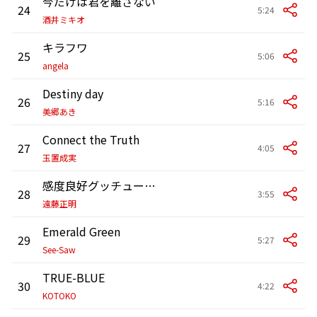
今だけは君を離さない
24
5:24
酒井ミキオ
キラフワ
25
5:06
angela
Destiny day
26
5:16
美郷あき
Connect the Truth
27
4:05
玉置成実
感度良好グッチューニン!
28
3:55
遠藤正明
Emerald Green
29
5:27
See-Saw
TRUE-BLUE
30
4:22
KOTOKO