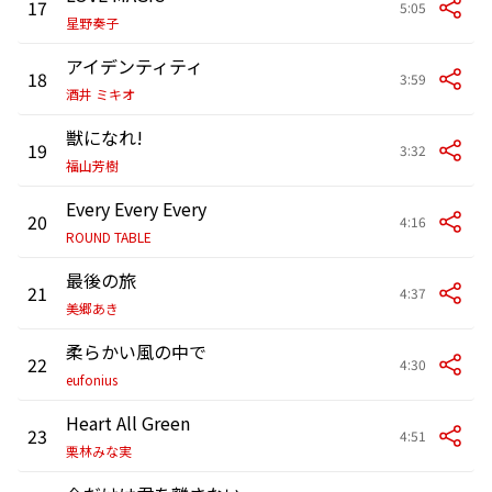
17
5:05
星野奏子
アイデンティティ
18
3:59
酒井 ミキオ
獣になれ!
19
3:32
福山芳樹
Every Every Every
20
4:16
ROUND TABLE
最後の旅
21
4:37
美郷あき
柔らかい風の中で
22
4:30
eufonius
Heart All Green
23
4:51
栗林みな実