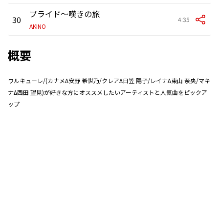
プライド〜嘆きの旅
30
4:35
AKINO
概要
ワルキューレ/(カナメΔ安野 希世乃/クレアΔ日笠 陽子/レイナΔ東山 奈央/マキ
ナΔ西田 望見)が好きな方にオススメしたいアーティストと人気曲をピックア
ップ