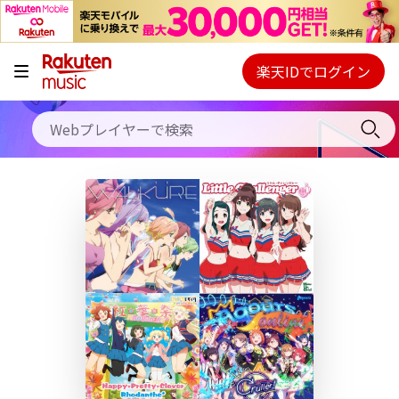
キャンペーン
料金プラン
楽天IDでログイン
Webプレイヤー
使い方
ご契約内容の確認・変更
ヘルプ
初回30日間無料お試し