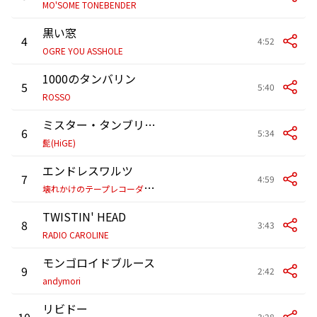
MO'SOME TONEBENDER
黒い窓
4
4:52
OGRE YOU ASSHOLE
1000のタンバリン
5
5:40
ROSSO
ミスター・タンブリンマン
6
5:34
髭(HiGE)
エンドレスワルツ
7
4:59
壊
れかけのテープレコーダーズ
TWISTIN' HEAD
8
3:43
RADIO CAROLINE
モンゴロイドブルース
9
2:42
andymori
リビドー
10
3:28