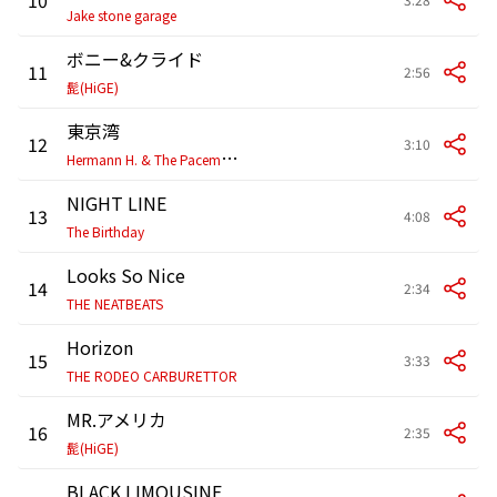
Jake stone garage
ボニー&クライド
11
2:56
髭(HiGE)
東京湾
12
3:10
H
ermann H. & The Pacemakers
NIGHT LINE
13
4:08
The Birthday
Looks So Nice
14
2:34
THE NEATBEATS
Horizon
15
3:33
THE RODEO CARBURETTOR
MR.アメリカ
16
2:35
髭(HiGE)
BLACK LIMOUSINE