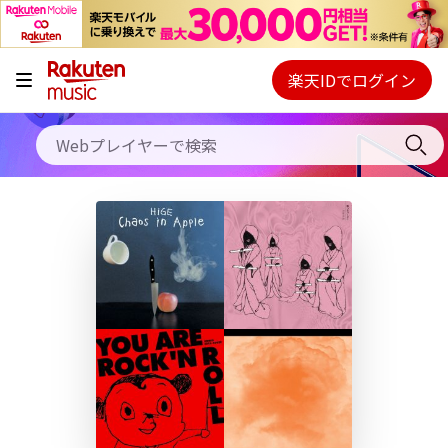
キャンペーン
料金プラン
楽天IDでログイン
Webプレイヤー
使い方
ご契約内容の確認・変更
ヘルプ
初回30日間無料お試し