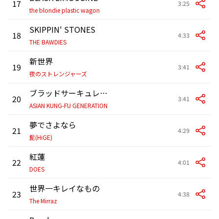
17
3:25
the blondie plastic wagon
SKIPPIN' STONES
18
4:33
THE BAWDIES
新世界
19
3:41
夜のストレンジャーズ
ブラッドサーキュレーター
20
3:41
ASIAN KUNG-FU GENERATION
夢でさよなら
21
4:29
髭(HiGE)
紅蓮
22
4:01
DOES
世界一キレイなもの
23
4:38
The Mirraz