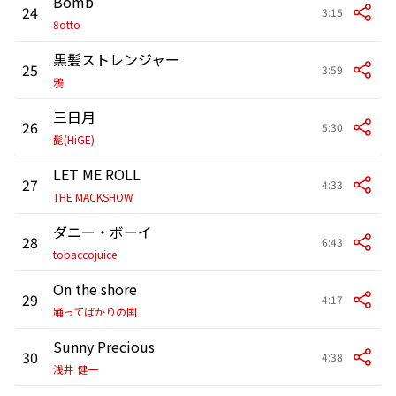
Bomb
24
3:15
8otto
黒髪ストレンジャー
25
3:59
鴉
三日月
26
5:30
髭(HiGE)
LET ME ROLL
27
4:33
THE MACKSHOW
ダニー・ボーイ
28
6:43
tobaccojuice
On the shore
29
4:17
踊ってばかりの国
Sunny Precious
30
4:38
浅井 健一