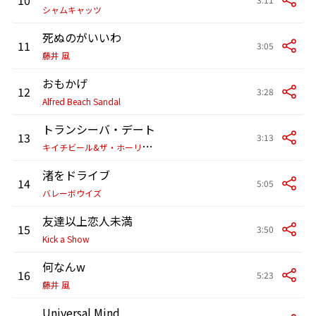
シャムキャッツ
死ぬのがいいわ
11
3:05
藤井 風
おもかげ
12
3:28
Alfred Beach Sandal
トランシーバ・デート
13
3:13
キ
イチビール&ザ・ホーリーティッツ
渚をドライブ
14
5:05
バレーボウイズ
友達以上恋人未満
15
3:50
Kick a Show
何なんw
16
5:23
藤井 風
Universal Mind