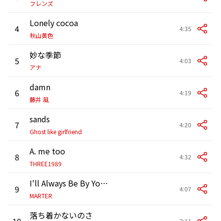
フレンズ
Lonely cocoa
4
4:35
秋山黄色
妙な季節
5
4:03
アナ
damn
6
4:19
藤井 風
sands
7
4:20
Ghost like girlfriend
A. me too
8
4:32
THREE1989
I'll Always Be By Your Side
9
4:07
MARTER
落ち着かないのさ
10
3:11