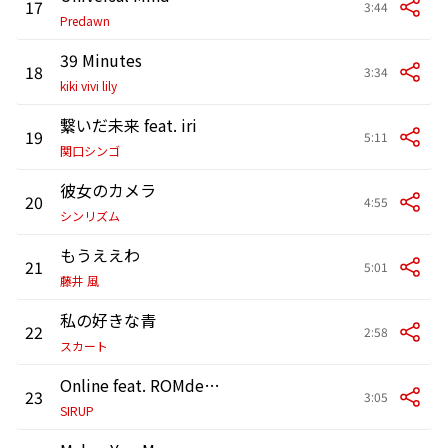
17
3:44
Predawn
39 Minutes
18
3:34
kiki vivi lily
繋いだ未来 feat. iri
19
5:11
関口シンゴ
彼女のカメラ
20
4:55
シンリズム
もうええわ
21
5:01
藤井 風
私の好きな青
22
2:58
スカート
Online feat. ROMderful
23
3:05
SIRUP