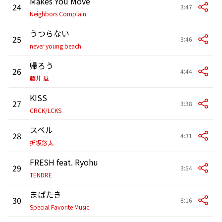
Makes You Move
24
3:47
Neighbors Complain
うつらない
25
3:46
never young beach
帰ろう
26
4:44
藤井 風
KISS
27
3:38
CRCK/LCKS
スペル
28
4:31
折坂悠太
FRESH feat. Ryohu
29
3:54
TENDRE
まばたき
30
6:16
Special Favorite Music