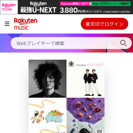
キャンペーン
料金プラン
楽天IDでログイン
Webプレイヤー
使い方
ご契約内容の確認・変更
ヘルプ
初回30日間無料お試し