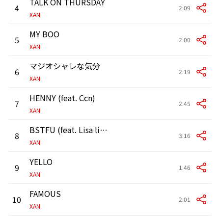
TALK ON THURSDAY
4
2:09
XAN
MY BOO
5
2:00
XAN
マジオシャレな気分
6
2:19
XAN
HENNY (feat. Ccn)
7
2:45
XAN
BSTFU (feat. Lisa lil vinci)
8
3:16
XAN
YELLO
9
1:46
XAN
FAMOUS
10
2:01
XAN