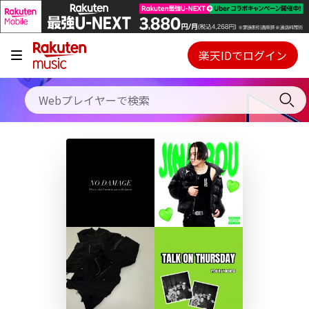
キャンペーン
料金プラン
楽天IDでログイン
Webプレイヤー
使い方
ご契約内容の確認・変更
ヘルプ
初回30日間無料お試し