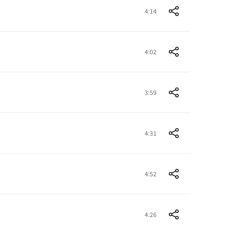
4:14
4:02
3:59
4:31
4:52
4:26