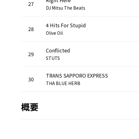
27
DJ Mitsu The Beats
4 Hits For Stupid
28
Olive Oil
Conflicted
29
STUTS
TRANS SAPPORO EXPRESS
30
THA BLUE HERB
概要