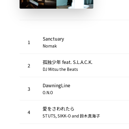
Sanctuary
1
Nomak
孤独少年 feat. S.L.A.C.K.
2
DJ Mitsu the Beats
DawningLine
3
O.N.O
愛をさわれたら
4
STUTS, SIKK-O and 鈴木真海子