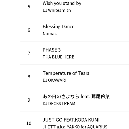
Wish you stand by
5
DJ Whitesmith
Blessing Dance
6
Nomak
PHASE 3
7
THA BLUE HERB
Temperature of Tears
8
DJ OKAWARI
あの日のさよなら feat. 鷲尾伶菜
9
DJ DECKSTREAM
JUST GO FEAT.KODA KUMI
10
JHETT a.k.a. YAKKO for AQUARIUS