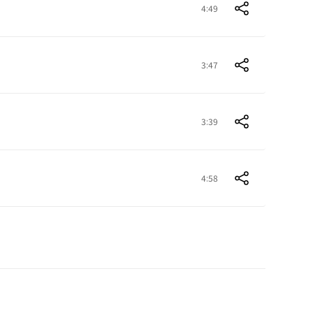
4:49
3:47
3:39
4:58