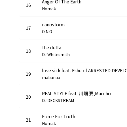
Anger Of The Earth
16
Nomak
nanostorm
17
O.N.O
the delta
18
DJ Whitesmith
19
mabanua
REAL STYLE feat. 川畑 要,Maccho
20
DJ DECKSTREAM
Force For Truth
21
Nomak