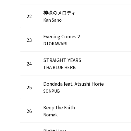
神様のメロディ
22
Kan Sano
Evening Comes 2
23
DJ OKAWARI
STRAIGHT YEARS
24
THA BLUE HERB
Dondada feat. Atsushi Horie
25
SONPUB
Keep the Faith
26
Nomak
Right Here