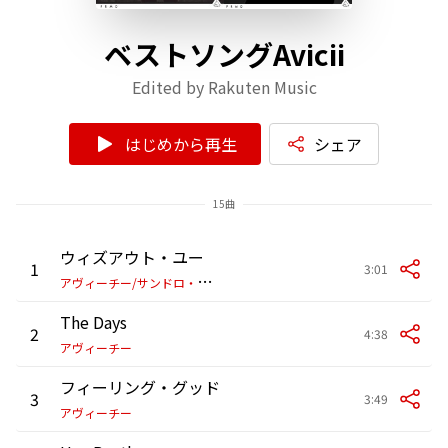
ベストソングAvicii
Edited by Rakuten Music
はじめから再生
シェア
15曲
ウィズアウト・ユー
1
3:01
ア
ヴィーチー/サンドロ・カヴァッザ
The Days
2
4:38
アヴィーチー
フィーリング・グッド
3
3:49
アヴィーチー