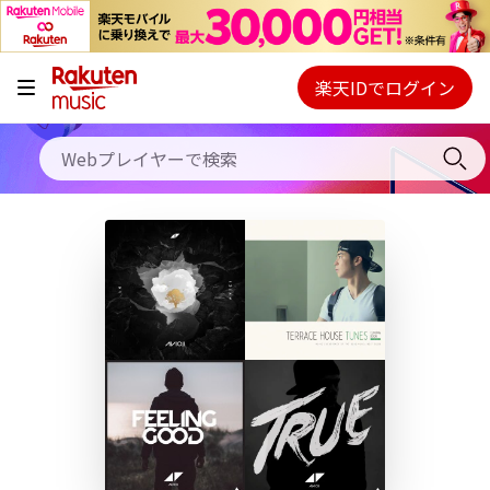
キャンペーン
料金プラン
楽天IDでログイン
Webプレイヤー
使い方
ご契約内容の確認・変更
ヘルプ
初回30日間無料お試し