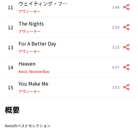
ウェイティング・フォー・ラヴ
11
3:48
アヴィーチー
The Nights
12
2:59
アヴィーチー
For A Better Day
13
3:25
アヴィーチー
Heaven
14
4:37
Avicii, Noonie Bao
You Make Me
15
3:53
アヴィーチー
概要
Aviciiのベストセレクション