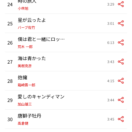
時の旅人
24
3:29
小林旭
星が云ったよ
25
3:01
バーブ佐竹
僕は君と一緒にロックランドにいるのだ
26
6:13
荒木 一郎
海は青かった
27
3:43
美樹克彦
抱擁
28
4:15
箱崎晋一郎
愛しのキャンディマン
29
3:44
加山雄三
唐獅子牡丹
30
3:45
高倉健