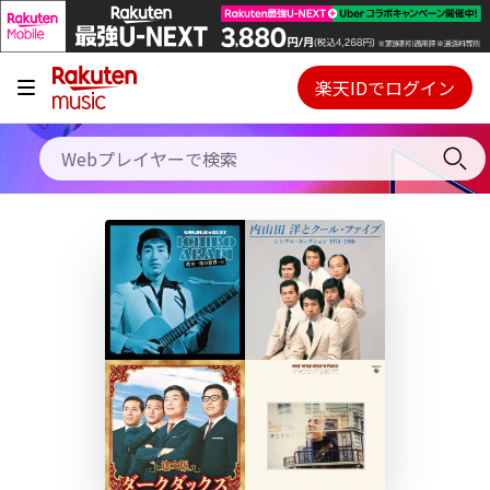
キャンペーン
料金プラン
楽天IDでログイン
Webプレイヤー
使い方
ご契約内容の確認・変更
ヘルプ
初回30日間無料お試し