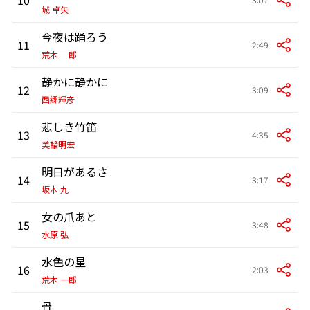
城 卓矢
今夜は踊ろう
11
2:49
荒木 一郎
静かに静かに
12
3:09
西郷輝彦
悲しき竹笛
13
4:35
美輪明宏
明日があるさ
14
3:17
坂本 九
女の爪あと
15
3:48
水原 弘
水色の星
16
2:03
荒木 一郎
骨