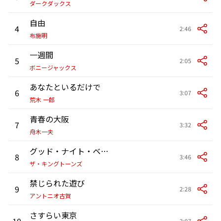
ダークダックス
自由
4
2:46
布施明
一週間
5
2:05
ボニージャックス
あなたといるだけで
6
3:07
荒木 一郎
青春の大阪
7
3:32
舟木一夫
グッド・ナイト・ベイビー
8
3:46
ザ・キングトーンズ
禁じられた遊び
9
2:28
アントニオ古賀
さすらい東京
10
3:07