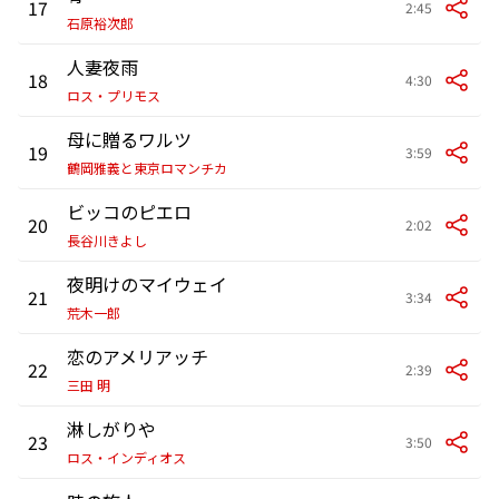
17
2:45
石原裕次郎
人妻夜雨
18
4:30
ロス・プリモス
母に贈るワルツ
19
3:59
鶴岡雅義と東京ロマンチカ
ビッコのピエロ
20
2:02
長谷川きよし
夜明けのマイウェイ
21
3:34
荒木一郎
恋のアメリアッチ
22
2:39
三田 明
淋しがりや
23
3:50
ロス・インディオス