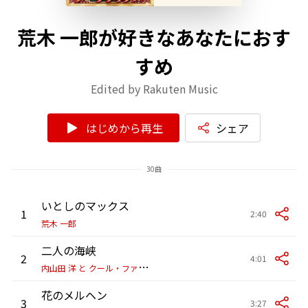
荒木 一郎が好きなあなたにおす
すめ
Edited by Rakuten Music
はじめから再生
シェア
30曲
いとしのマックス
1
2:40
荒木 一郎
二人の海峡
2
4:01
内
山田 洋 と クール・ファイブ
花のメルヘン
3
3:27