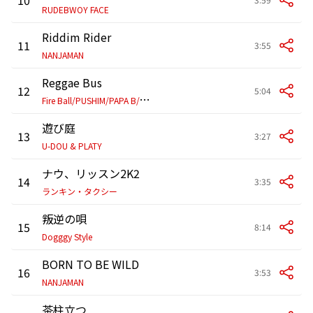
RUDEBWOY FACE
Riddim Rider
11
3:55
NANJAMAN
Reggae Bus
12
5:04
F
ire Ball/PUSHIM/PAPA B/Jr.Dee/導楽/RUEED/RYO the SKYWALKER/MIGHTY JAM ROCK/JUMBO MAATCH/Takafi
遊び庭
13
3:27
U-DOU & PLATY
ナウ、リッスン2K2
14
3:35
ランキン・タクシー
叛逆の唄
15
8:14
Dogggy Style
BORN TO BE WILD
16
3:53
NANJAMAN
茶柱立つ