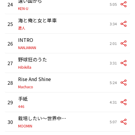
遠い国から
24
5:05
KEN-U
海と俺と女と単車
25
3:34
遊人
INTRO
26
2:01
NANJAMAN
野球狂のうた
27
3:31
Hibikilla
Rise And Shine
28
5:24
Machaco
手紙
29
4:31
446
栽培したい～世界中で～
30
5:07
MOOMIN