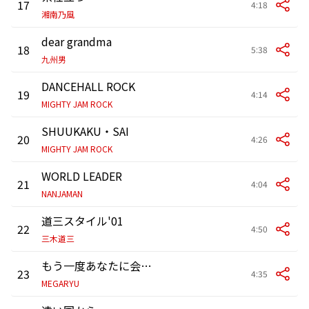
17
4:18
湘南乃風
dear grandma
18
5:38
九州男
DANCEHALL ROCK
19
4:14
MIGHTY JAM ROCK
SHUUKAKU・SAI
20
4:26
MIGHTY JAM ROCK
WORLD LEADER
21
4:04
NANJAMAN
道三スタイル'01
22
4:50
三木道三
もう一度あなたに会えたなら
23
4:35
MEGARYU