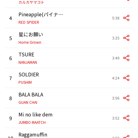
カルカヤマコト
Pineapple(パイナポー) feat. APOLLO, KENTY GROSS, BES
4
5:38
RED SPIDER
星にお願い
5
3:25
Home Grown
TSURE
6
3:49
NANJAMAN
SOLDIER
7
4:24
PUSHIM
BALA BALA
8
3:56
GUAN CHAI
Mi no like dem
9
3:52
JUMBO MAATCH
Raggamuffin
10
3:59