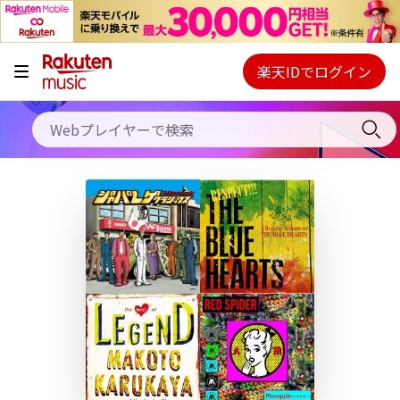
キャンペーン
料金プラン
楽天IDでログイン
Webプレイヤー
使い方
ご契約内容の確認・変更
ヘルプ
初回30日間無料お試し