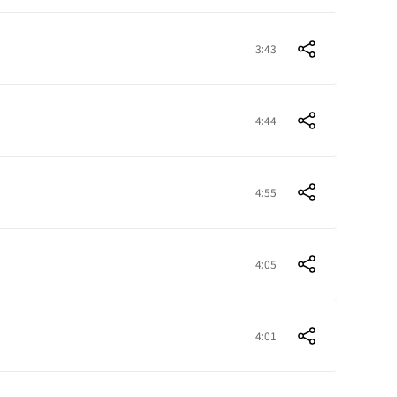
3:43
4:44
4:55
4:05
4:01