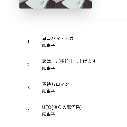
ヨコハマ・モガ
1
原 由子
恋は、ご多忙申し上げます
2
原 由子
春待ちロマン
3
原 由子
UFO(僕らの銀河系)
4
原 由子