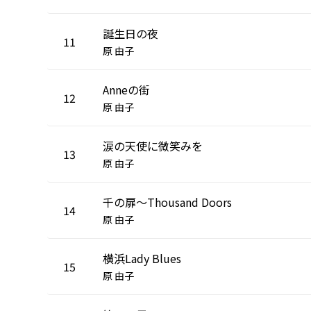
誕生日の夜
11
原 由子
Anneの街
12
原 由子
涙の天使に微笑みを
13
原 由子
千の扉〜Thousand Doors
14
原 由子
横浜Lady Blues
15
原 由子