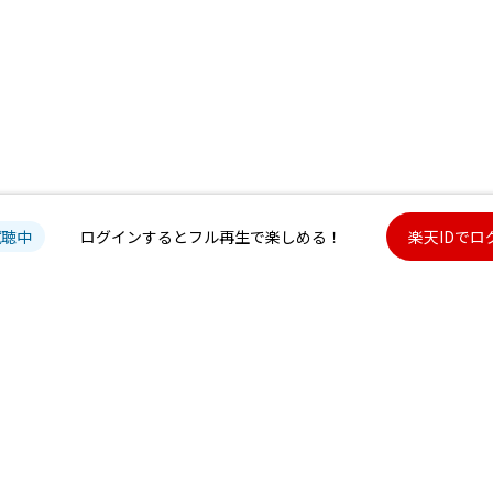
試聴中
ログインするとフル再生で楽しめる！
楽天IDでロ