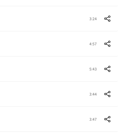
3:24
4:57
5:43
3:44
3:47