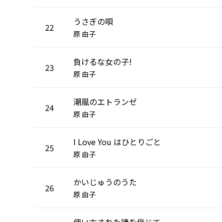
うさぎの唄
22
原 由子
負けるな女の子!
23
原 由子
潮風のエトランゼ
24
原 由子
I Love You はひとりごと
25
原 由子
かいじゅうのうた
26
原 由子
使い古された諺を信じて