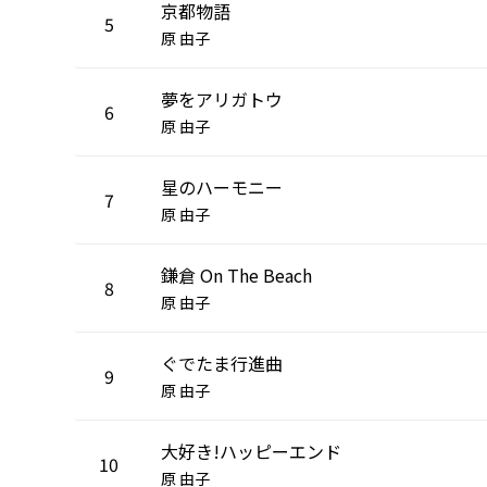
京都物語
5
原 由子
夢をアリガトウ
6
原 由子
星のハーモニー
7
原 由子
鎌倉 On The Beach
8
原 由子
ぐでたま行進曲
9
原 由子
大好き!ハッピーエンド
10
原 由子