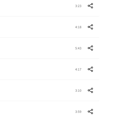
3:23
4:18
5:43
4:17
3:10
3:59