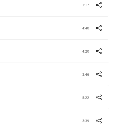
1:17
4:40
4:20
3:46
5:22
3:39