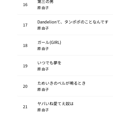
第三の男
16
原 由子
Dandelionて、タンポポのことなんです
17
原 由子
ガール(GIRL)
18
原 由子
いつでも夢を
19
原 由子
ためいきのベルが鳴るとき
20
原 由子
ヤバいね愛てえ奴は
21
原 由子