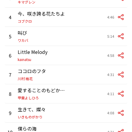
キマグレン
今、咲き誇る花たちよ
4
4:46
コブクロ
叫び
5
5:14
ワカバ
Little Melody
6
4:58
kainatsu
ココロのフタ
7
4:31
川村 結花
愛することのもどかしさ
8
4:11
甲斐よしひろ
生きて、燦々
9
4:08
いきものがかり
僕らの海
10
4:31