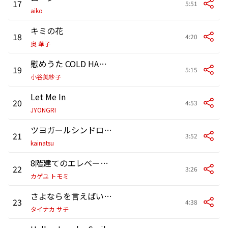
17
5:51
aiko
キミの花
18
4:20
奥 華子
慰めうた COLD HANDS
19
5:15
小谷美紗子
Let Me In
20
4:53
JYONGRI
ツヨガールシンドローム
21
3:52
kainatsu
8階建てのエレベーターの中
22
3:26
カゲユ トモミ
さよならを言えばいいのに
23
4:38
タイナカ サチ