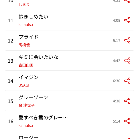
しおり
抱きしめたい
11
4:08
kainatsu
プライド
12
5:17
高橋優
キミに会いたいな
13
4:42
吉田山田
イマジン
14
6:30
USAGI
グレーゾーン
15
4:38
泉 沙世子
愛すべき君のグレーゾーン
16
5:14
kainatsu
ロージー