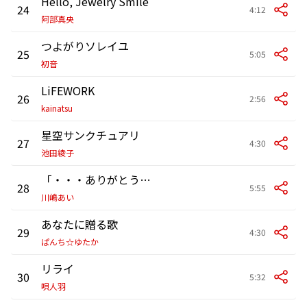
Hello, Jewelry Smile
24
4:12
阿部真央
つよがりソレイユ
25
5:05
初音
LiFEWORK
26
2:56
kainatsu
星空サンクチュアリ
27
4:30
池田綾子
「・・・ありがとう...」
28
5:55
川嶋あい
あなたに贈る歌
29
4:30
ぱんち☆ゆたか
リライ
30
5:32
唄人羽