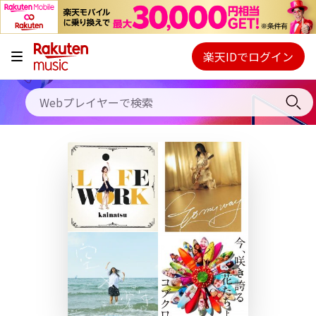
キャンペーン
料金プラン
楽天IDでログイン
Webプレイヤー
使い方
ご契約内容の確認・変更
ヘルプ
初回30日間無料お試し