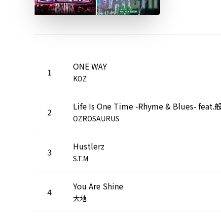
ONE WAY
1
KOZ
2
OZROSAURUS
Hustlerz
3
S.T.M
You Are Shine
4
大地