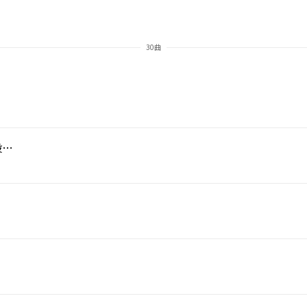
30曲
Life Is One Time -Rhyme & Blues- feat.般若, SAY