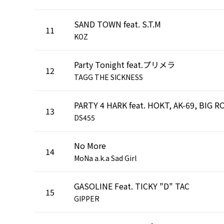
SAND TOWN feat. S.T.M
11
KOZ
Party Tonight feat.プリメラ
12
TAGG THE SICKNESS
PARTY 4 HARK feat. HOKT, AK-69, BIG R
13
DS455
No More
14
MoNa a.k.a Sad Girl
GASOLINE Feat. TICKY "D" TAC
15
GIPPER