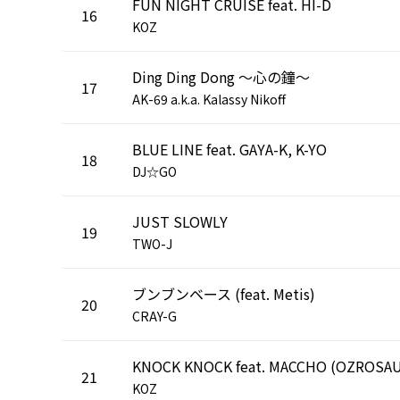
FUN NIGHT CRUISE feat. HI-D
16
KOZ
Ding Ding Dong ～心の鐘～
17
AK-69 a.k.a. Kalassy Nikoff
BLUE LINE feat. GAYA-K, K-YO
18
DJ☆GO
JUST SLOWLY
19
TWO-J
ブンブンベース (feat. Metis)
20
CRAY-G
21
KOZ