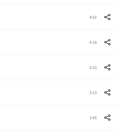
4:02
4:18
5:33
3:13
3:45