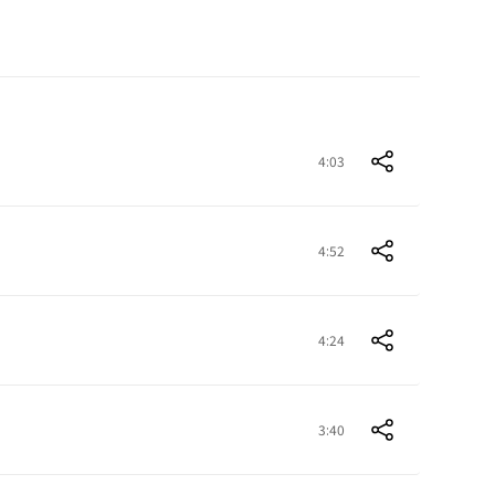
4:03
4:52
4:24
3:40