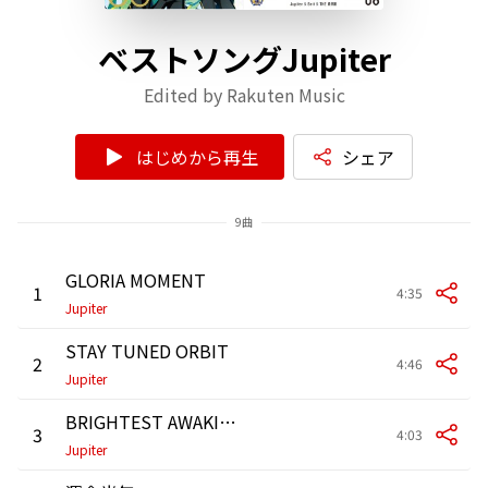
ベストソングJupiter
Edited by Rakuten Music
はじめから再生
シェア
9曲
GLORIA MOMENT
1
4:35
Jupiter
STAY TUNED ORBIT
2
4:46
Jupiter
BRIGHTEST AWAKING
3
4:03
Jupiter