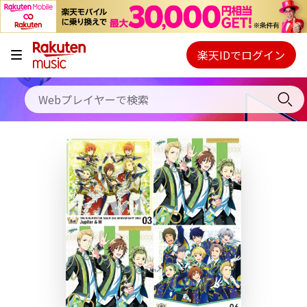
キャンペーン
料金プラン
楽天IDでログイン
Webプレイヤー
使い方
ご契約内容の確認・変更
ヘルプ
初回30日間無料お試し