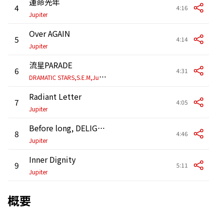
運命光年
4
4:16
Jupiter
Over AGAIN
5
4:14
Jupiter
流星PARADE
6
4:31
D
RAMATIC STARS,S.E.M,Jupiter
Radiant Letter
7
4:05
Jupiter
Before long, DELIGHT
8
4:46
Jupiter
Inner Dignity
9
5:11
Jupiter
概要