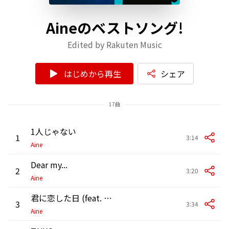
Aineのベストソング!
Edited by Rakuten Music
はじめから再生
シェア
17曲
1人じゃない
1
3:14
Aine
Dear my...
2
3:20
Aine
君に恋した日 (feat. Sol)
3
3:34
Aine