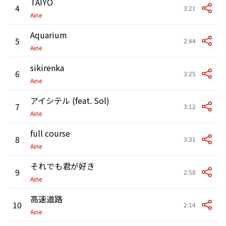
TAIYO
4
3:21
Aine
Aquarium
5
2:44
Aine
sikirenka
6
3:25
Aine
アイシテル (feat. Sol)
7
3:12
Aine
full course
8
3:31
Aine
それでも君が好き
9
2:58
Aine
高速道路
10
2:14
Aine