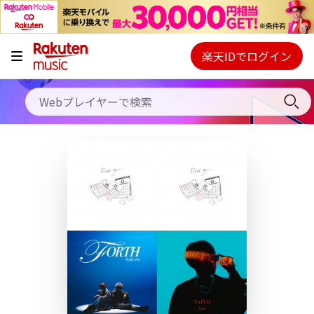
キャンペーン
料金プラン
楽天IDでログイン
Webプレイヤー
使い方
ご契約内容の確認・変更
ヘルプ
初回30日間無料お試し