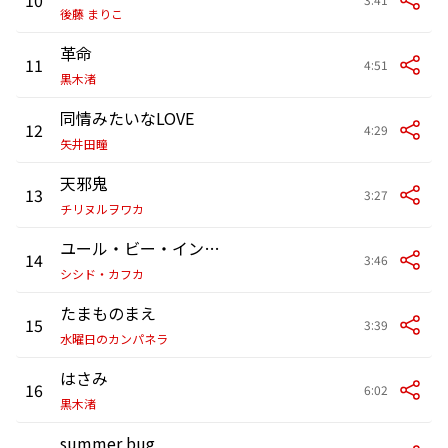
後藤 まりこ
革命
11
4:51
黒木渚
同情みたいなLOVE
12
4:29
矢井田瞳
天邪鬼
13
3:27
チリヌルヲワカ
ユール・ビー・イン・マイ・ハート
14
3:46
シシド・カフカ
たまものまえ
15
3:39
水曜日のカンパネラ
はさみ
16
6:02
黒木渚
summer bug