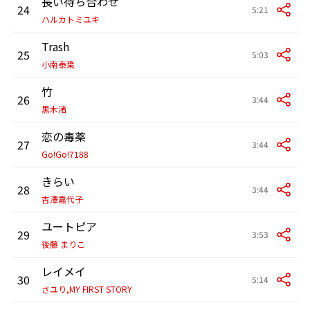
長い待ち合わせ
24
5:21
ハルカトミユキ
Trash
25
5:03
小南泰葉
竹
26
3:44
黒木渚
恋の毒薬
27
3:44
Go!Go!7188
きらい
28
3:44
吉澤嘉代子
ユートピア
29
3:53
後藤 まりこ
レイメイ
30
5:14
さユり,MY FIRST STORY