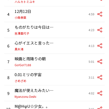
ハルカトミユキ
12月12日
4
4:59
小南泰葉
ものがたりは今日はじまるの feat.サンボマスター
5
4:23
吉澤嘉代子
心がイエスと言ったなら
6
4:13
黒木渚
映画と雨降りの朝
7
5:01
Go!Go!7188
0.01ミリの宇宙
8
3:11
さめざめ
魔法が使えたみたいだった
9
4:02
Nyanzonu Deshi
M@HφU☆少女。。
10
3:41