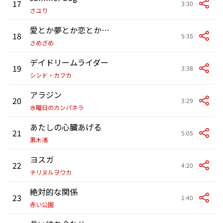
17
3:30
さユり
愛とか夢とか恋とかSEXとか
18
5:35
さめざめ
デイドリームライダー
19
3:38
シシド・カフカ
アラジン
20
3:29
水曜日のカンパネラ
あたしの心臓あげる
21
5:05
黒木渚
ヨスガ
22
4:20
チリヌルヲワカ
絶対的な関係
23
1:40
赤い公園