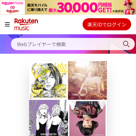
キャンペーン
料金プラン
楽天IDでログイン
Webプレイヤー
使い方
ご契約内容の確認・変更
ヘルプ
初回30日間無料お試し