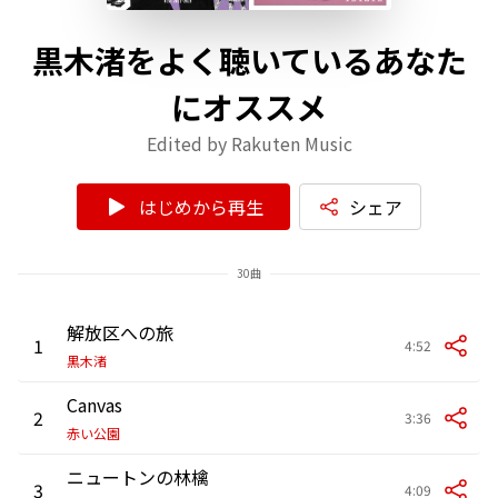
黒木渚をよく聴いているあなた
にオススメ
Edited by Rakuten Music
はじめから再生
シェア
30曲
解放区への旅
1
4:52
黒木渚
Canvas
2
3:36
赤い公園
ニュートンの林檎
3
4:09