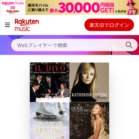
キャンペーン
料金プラン
楽天IDでログイン
Webプレイヤー
使い方
ご契約内容の確認・変更
ヘルプ
初回30日間無料お試し