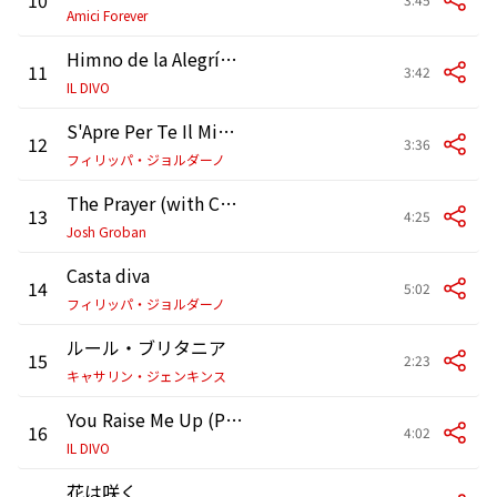
Amici Forever
Himno de la Alegría (Ode to Joy)
11
3:42
IL DIVO
S'Apre Per Te Il Mio Cuor
12
3:36
フィリッパ・ジョルダーノ
The Prayer (with Charlotte Church)
13
4:25
Josh Groban
Casta diva
14
5:02
フィリッパ・ジョルダーノ
ルール・ブリタニア
15
2:23
キャサリン・ジェンキンス
You Raise Me Up (Por Ti Sere)
16
4:02
IL DIVO
花は咲く