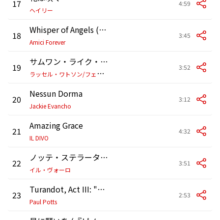
17
4:59
ヘイリー
Whisper of Angels (based on Faure's "Pavane")
18
3:45
Amici Forever
サムワン・ライク・ユー
19
3:52
ラ
ッセル・ワトソン/フェイ・トーザー/Steve Mac/Chris Laws/Fridrik Karlsson/Steve Pearce/メイ・マッケンナ/ロンドン・セッション・オーケストラ
Nessun Dorma
20
3:12
Jackie Evancho
Amazing Grace
21
4:32
IL DIVO
ノッテ・ステラータ(星降る夜)
22
3:51
イル・ヴォーロ
Turandot, Act III: "Nessun dorma"
23
2:53
Paul Potts