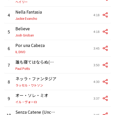
ヘイリー
Nella Fantasia
4
4:18
Jackie Evancho
Believe
5
4:18
Josh Groban
Por una Cabeza
6
3:45
IL DIVO
誰も寝てはならぬ(「トゥーランドット」)
7
3:50
Paul Potts
ネッラ・ファンタジア
8
4:30
ラッセル・ワトソン
オー・ソレ・ミオ
9
3:37
イル・ヴォーロ
Senza Catene (Unchained Melody)
10
3:45