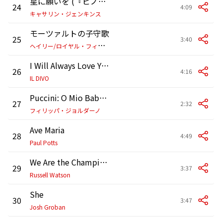
星に願いを (『ピノキオ』より)
24
4:09
キャサリン・ジェンキンス
モーツァルトの子守歌
25
3:40
ヘ
イリー/ロイヤル・フィルハーモニー管弦楽団/Brett James
I Will Always Love You
26
4:16
IL DIVO
Puccini: O Mio Babbino Caro
27
2:32
フィリッパ・ジョルダーノ
Ave Maria
28
4:49
Paul Potts
We Are the Champions
29
3:37
Russell Watson
She
30
3:47
Josh Groban