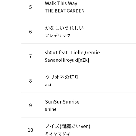
Walk This Way
5
THE BEAT GARDEN
かなしいうれしい
6
フレデリック
sh0ut feat. Tielle,Gemie
7
SawanoHiroyuki[nZk]
クリオネの灯り
8
aki
SunSunSunrise
9
9nine
ノイズ(閻魔あいver.)
10
ミオヤマザキ