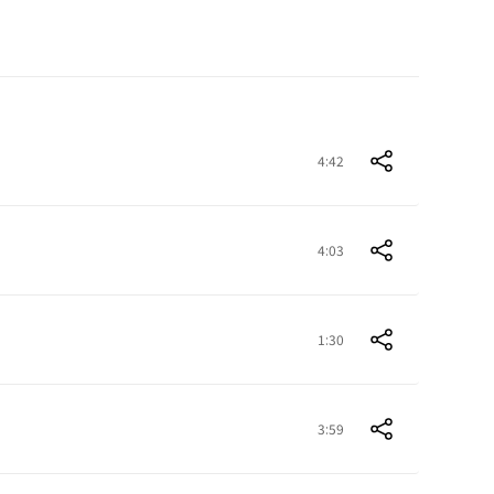
4:42
4:03
1:30
3:59