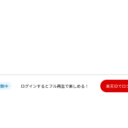
試聴中
ログインするとフル再生で楽しめる！
楽天IDでロ