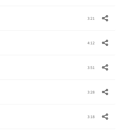
3:21
4:12
3:51
3:28
3:18