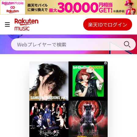
キャンペーン
料金プラン
楽天IDでログイン
Webプレイヤー
使い方
ご契約内容の確認・変更
ヘルプ
初回30日間無料お試し