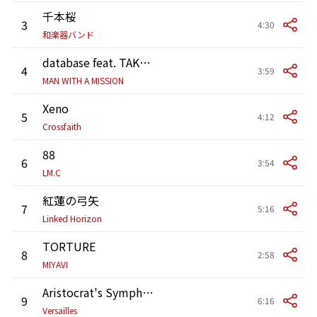
千本桜
3
4:30
和楽器バンド
database feat. TAKUMA
4
3:59
MAN WITH A MISSION
Xeno
5
4:12
Crossfaith
88
6
3:54
LM.C
紅蓮の弓矢
7
5:16
Linked Horizon
TORTURE
8
2:58
MIYAVI
Aristocrat's Symphony
9
6:16
Versailles