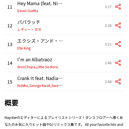
Hey Mama (feat. Nicki Minaj, Bebe Rexha & Afrojack) [Afrojack Remix]
11
3:17
David Guetta
パパラッチ
12
3:28
レディー・ガガ
エクシズ・アンド・オーズ
13
3:21
Elle King
I'm an Albatraoz
14
2:46
AronChupa,Little Sis Nora
Crank It feat. Nadia Rose (Radio Edit)
15
2:48
K
ideko,George Kwali,Sweetie Irie
概要
Napsterのエディターによるプレイリストシリーズ！ダンスフロアーへ導くあ
なたのお気に入りヒット曲やDJリミックス集です。 All your favorite hits and