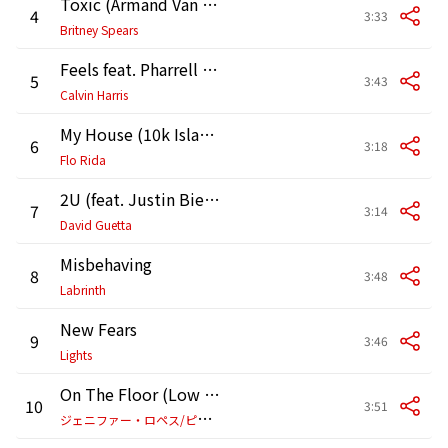
Toxic (Armand Van Helden Radio Edit)
4
3:33
Britney Spears
Feels feat. Pharrell Williams,Katy Perry,Big Sean
5
3:43
Calvin Harris
My House (10k Islands Remix)
6
3:18
Flo Rida
2U (feat. Justin Bieber)
7
3:14
David Guetta
Misbehaving
8
3:48
Labrinth
New Fears
9
3:46
Lights
On The Floor (Low Sunday "On The Floor" Radio Edit)
10
3:51
ジ
ェニファー・ロペス/ピットブル