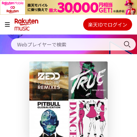
キャンペーン
料金プラン
楽天IDでログイン
Webプレイヤー
使い方
ご契約内容の確認・変更
ヘルプ
初回30日間無料お試し