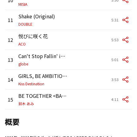
MISIA
Shake (Original)
11
5:31
DOUBLE
悦びに咲く花
12
5:53
ACO
Can't Stop Fallin' in Love
13
5:01
globe
GIRLS, BE AMBITIOUS! (album mix) (Album Mix)
14
3:53
Kiss Destination
BE TOGETHER <BAND MIX> (Band Mix)
15
4:11
鈴木 あみ
概要