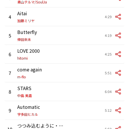
青山テルマ/SoulJa
Aitai
4
4:29
加藤ミリヤ
Butterfly
5
4:19
倖田來未
LOVE 2000
6
4:25
hitomi
come again
7
5:51
m-flo
STARS
8
6:04
中島 美嘉
Automatic
9
5:12
宇多田ヒカル
つつみ込むように・・・
10
5:50