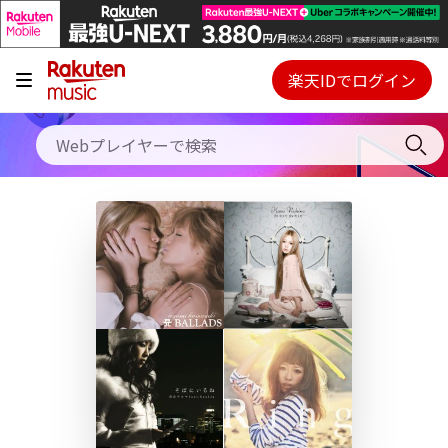
キャンペーン
料金プラン
楽天IDでログイン
Webプレイヤー
使い方
ご契約内容の確認・変更
ヘルプ
初回30日間無料お試し