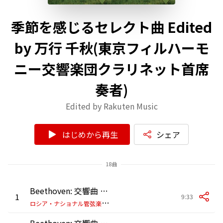
季節を感じるセレクト曲 Edited
by 万行 千秋(東京フィルハーモ
ニー交響楽団クラリネット首席
奏者)
Edited by Rakuten Music
はじめから再生
シェア
18曲
Beethoven: 交響曲 第6番 ヘ長調 作品68 《田園》: 第1楽章:田舎に着いた時に起こる愉快な感情
1
9:33
ロ
シア・ナショナル管弦楽団/ミハイル・プレトニョフ
Beethoven: 交響曲 第6番 ヘ長調 作品68 《田園》: 第2楽章:小川のほとりの情景