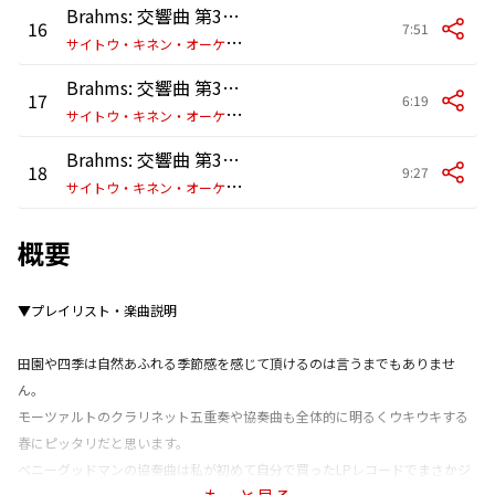
Brahms: 交響曲 第3番 ヘ長調 作品90: 第2楽章: Andante
16
7:51
サ
イトウ・キネン・オーケストラ/小澤征爾
Brahms: 交響曲 第3番 ヘ長調 作品90: 第3楽章: Poco allegretto
17
6:19
サ
イトウ・キネン・オーケストラ/小澤征爾
Brahms: 交響曲 第3番 ヘ長調 作品90: 第4楽章: Allegro
18
9:27
サ
イトウ・キネン・オーケストラ/小澤征爾
概要
▼プレイリスト・楽曲説明
田園や四季は自然あふれる季節感を感じて頂けるのは言うまでもありませ
ん。
モーツァルトのクラリネット五重奏や協奏曲も全体的に明るくウキウキする
春にピッタリだと思います。
ベニーグッドマンの協奏曲は私が初めて自分で買ったLPレコードでまさかジ