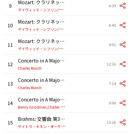
Mozart: クラリネット五重奏曲 イ長調 K. 581: 第2楽章: Larghetto
9
6:39
デ
イヴィッド・シフリン/エマーソン弦楽四重奏団
Mozart: クラリネット五重奏曲 イ長調 K.581: 第3楽章: Menuetto
10
6:45
デ
イヴィッド・シフリン/エマーソン弦楽四重奏団
Mozart: クラリネット五重奏曲 イ長調 K.581: 第4楽章: Allegretto con variazioni
11
9:01
デ
イヴィッド・シフリン/エマーソン弦楽四重奏団
Concerto in A Major for Clarinet and Orchestra, K. 622: I. Allegro (1997 Remastered Version)
12
12:16
Charles Munch
Concerto in A Major for Clarinet and Orchestra, K. 622: II. Adagio (1997 Remastered Version)
13
7:14
Charles Munch
Concerto in A Major for Clarinet and Orchestra, K. 622: III. Rondo - Allegro (1997 Remastered Version)
14
9:00
B
enny Goodman,Charles Munch,Boston Symphony Orchestra
Brahms: 交響曲 第3番 ヘ長調 作品90: 第1楽章: Allegro con brio - Un poco sostenuto - Tempo I
15
13:16
サ
イトウ・キネン・オーケストラ/小澤征爾