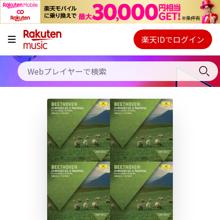
キャンペーン
料金プラン
楽天IDでログイン
Webプレイヤー
使い方
ご契約内容の確認・変更
ヘルプ
初回30日間無料お試し