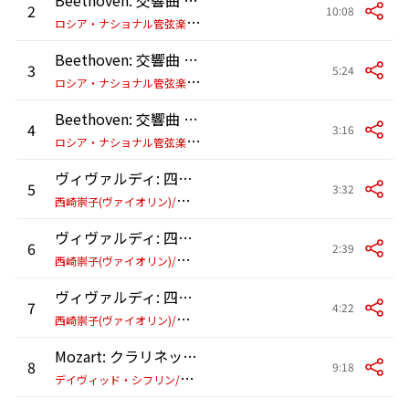
2
10:08
ロ
シア・ナショナル管弦楽団/ミハイル・プレトニョフ
Beethoven: 交響曲 第6番 ヘ長調 作品68 《田園》: 第3楽章:農夫たちの楽しい集まり
3
5:24
ロ
シア・ナショナル管弦楽団/ミハイル・プレトニョフ
Beethoven: 交響曲 第6番 ヘ長調 作品68 《田園》: 第4楽章:雷雨、嵐
4
3:16
ロ
シア・ナショナル管弦楽団/ミハイル・プレトニョフ
ヴィヴァルディ: 四季 - ヴァイオリン協奏曲 ホ長調 「春」 Op. 8, No. 1, RV 269 - I. Allegro
5
3:32
西
崎崇子(ヴァイオリン)/カペラ・イストロポリターナ/スティーヴン・ガンゼンハウザー(指揮)
ヴィヴァルディ: 四季 - ヴァイオリン協奏曲 ホ長調 「春」 Op. 8, No. 1, RV 269 - II. Largo e pianissimo sempre
6
2:39
西
崎崇子(ヴァイオリン)/カペラ・イストロポリターナ/スティーヴン・ガンゼンハウザー(指揮)
ヴィヴァルディ: 四季 - ヴァイオリン協奏曲 ホ長調 「春」 Op. 8, No. 1, RV 269 - III. Danza Pastorale (Allegro)
7
4:22
西
崎崇子(ヴァイオリン)/カペラ・イストロポリターナ/スティーヴン・ガンゼンハウザー(指揮)
Mozart: クラリネット五重奏曲 イ長調 K.581: 第1楽章: Allegro
8
9:18
デ
イヴィッド・シフリン/エマーソン弦楽四重奏団