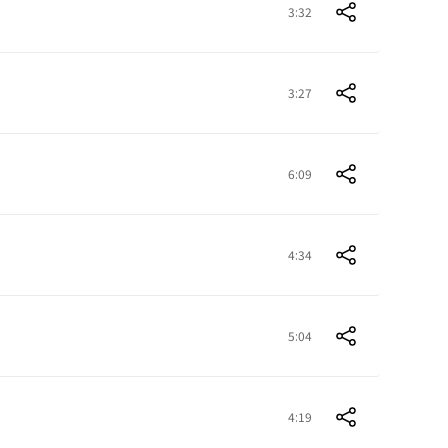
3:32
3:27
6:09
4:34
5:04
4:19