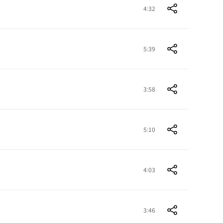
4:32
5:39
3:58
5:10
4:03
3:46