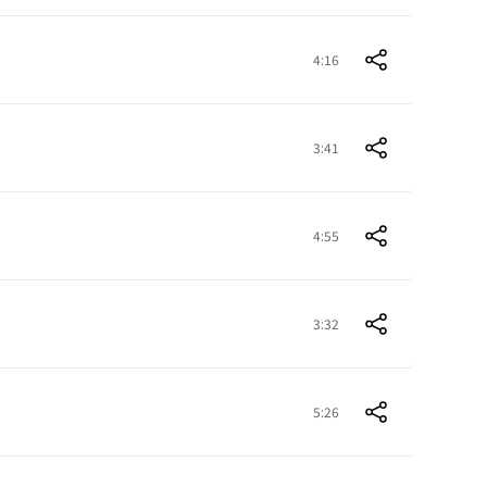
4:16
3:41
4:55
3:32
5:26