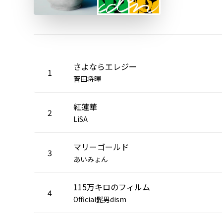
さよならエレジー
1
菅田将暉
紅蓮華
2
LiSA
マリーゴールド
3
あいみょん
115万キロのフィルム
4
Official髭男dism