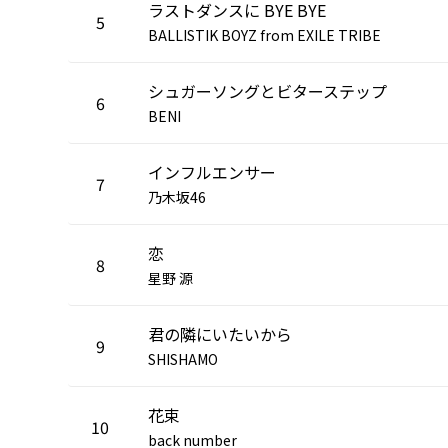
ラストダンスに BYE BYE
5
BALLISTIK BOYZ from EXILE TRIBE
シュガーソングとビターステップ
6
BENI
インフルエンサー
7
乃木坂46
恋
8
星野 源
君の隣にいたいから
9
SHISHAMO
花束
10
back number