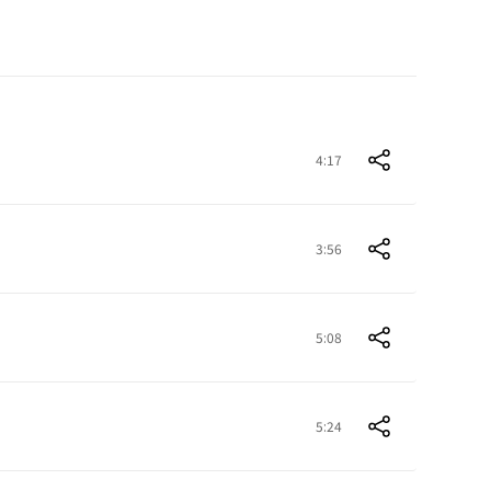
4:17
3:56
5:08
5:24