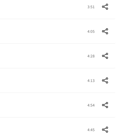
3:51
4:05
4:28
4:13
4:54
4:45