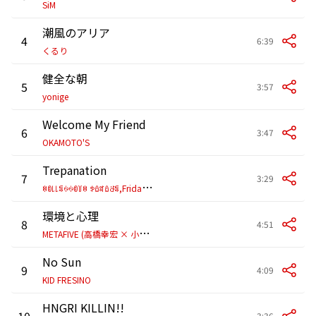
SiM
潮風のアリア
4
6:39
くるり
健全な朝
5
3:57
yonige
Welcome My Friend
6
3:47
OKAMOTO'S
Trepanation
7
3:29
ꉈ
ꀧ꒒꒒ꁄꍈꍈꀧ꒦ꉈ ꉣꅔꎡꅔꁕꁄ,Friday Night Plans
環境と心理
8
4:51
M
ETAFIVE (高橋幸宏 × 小山田圭吾 × 砂原良徳 × TOWA TEI × ゴンドウトモヒコ × LEO今井)
No Sun
9
4:09
KID FRESINO
HNGRI KILLIN!!
10
3:36