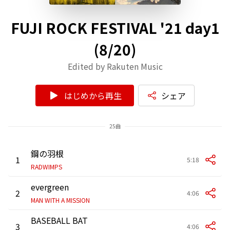
FUJI ROCK FESTIVAL '21 day1
(8/20)
Edited by Rakuten Music
はじめから再生
シェア
25曲
鋼の羽根
1
5:18
RADWIMPS
evergreen
2
4:06
MAN WITH A MISSION
BASEBALL BAT
3
4:06