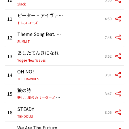
5lack
ピーター・アイヴァース
11
4:50
ドレスコーズ
Theme Song feat. RIKKI, MARIA, DyyPRIDE, in-d, OMSB, BIM, JUMA, PUNPEE, GAPPER, USOWA
12
7:48
SUMMIT
あしたてんきになれ
13
3:52
Yogee New Waves
OH NO!
14
3:31
THE BAWDIES
狼の詩
15
3:47
新
しい学校のリーダーズ × H ZETTRIO
STEADY
16
3:05
TENDOUJI
We Are The Future