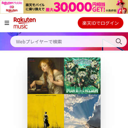
キャンペーン
料金プラン
楽天IDでログイン
Webプレイヤー
使い方
ご契約内容の確認・変更
ヘルプ
初回30日間無料お試し