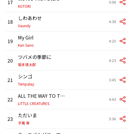
17
5:08
KOTORI
しわあわせ
18
4:38
Vaundy
My Girl
19
4:25
Kan Sano
ツバメの季節に
20
4:23
坂本慎太郎
シンゴ
21
3:45
Tempalay
ALL THE WAY TO THE BORDERLINE
22
4:43
LITTLE CREATURES
ただいま
23
5:36
手嶌 葵