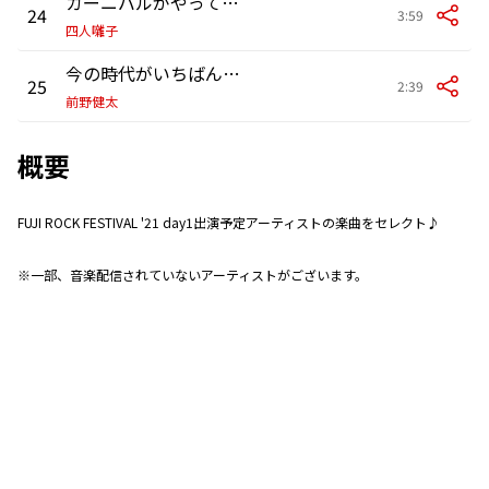
カーニバルがやってくるぞ (パリ野郎ジャマイカへ飛ぶ)
24
3:59
四人囃子
今の時代がいちばんいいよ
25
2:39
前野健太
概要
FUJI ROCK FESTIVAL '21 day1出演予定アーティストの楽曲をセレクト♪
※一部、音楽配信されていないアーティストがございます。