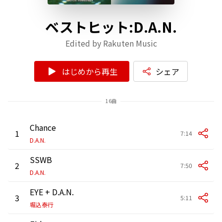
ベストヒット:D.A.N.
Edited by Rakuten Music
はじめから再生
シェア
16曲
Chance
1
7:14
D.A.N.
SSWB
2
7:50
D.A.N.
EYE + D.A.N.
3
5:11
堀込泰行