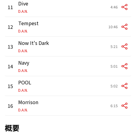
Dive
11
4:46
D.A.N.
Tempest
12
10:46
D.A.N.
Now It's Dark
13
5:21
D.A.N.
Navy
14
5:01
D.A.N.
POOL
15
5:02
D.A.N.
Morrison
16
6:15
D.A.N.
概要