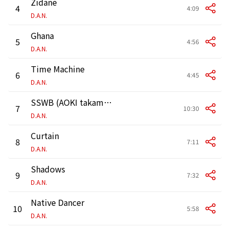
Zidane
4
4:09
D.A.N.
Ghana
5
4:56
D.A.N.
Time Machine
6
4:45
D.A.N.
SSWB (AOKI takamasa Remix)
7
10:30
D.A.N.
Curtain
8
7:11
D.A.N.
Shadows
9
7:32
D.A.N.
Native Dancer
10
5:58
D.A.N.