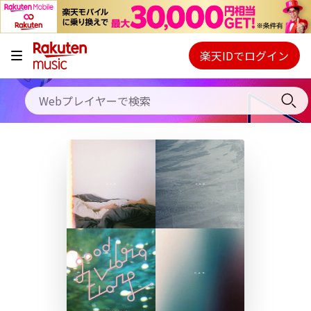
キャンペーン
料金プラン
楽天IDでログイン
Webプレイヤー
使い方
ご契約内容の確認・変更
ヘルプ
初回30日間無料お試し