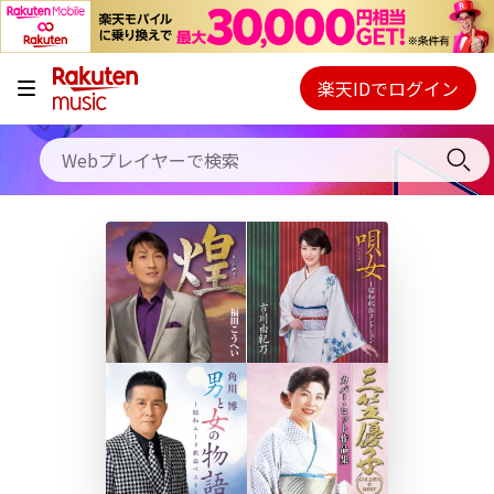
キャンペーン
料金プラン
楽天IDでログイン
Webプレイヤー
使い方
ご契約内容の確認・変更
ヘルプ
初回30日間無料お試し