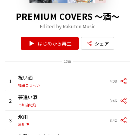
PREMIUM COVERS ～酒～
Edited by Rakuten Music
はじめから再生
シェア
13曲
祝い酒
1
4:08
福田こうへい
夢追い酒
2
3:46
市川由紀乃
氷雨
3
3:42
角川博