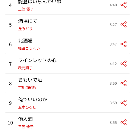
能登はいらんかいね
4
4:40
三笠 優子
酒場にて
5
3:27
丘みどり
北酒場
6
3:47
福田こうへい
ワインレッドの心
7
4:12
秋元順子
おもいで酒
8
3:50
市川由紀乃
俺でいいのか
9
3:59
五木ひろし
他人酒
10
3:55
三笠 優子