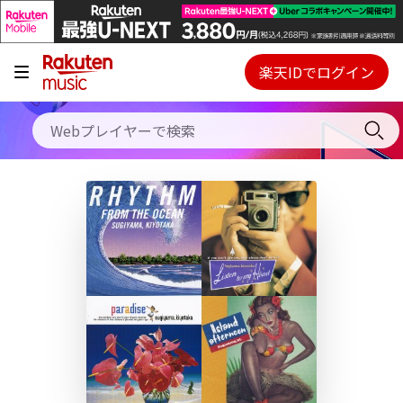
キャンペーン
料金プラン
楽天IDでログイン
Webプレイヤー
使い方
ご契約内容の確認・変更
ヘルプ
初回30日間無料お試し