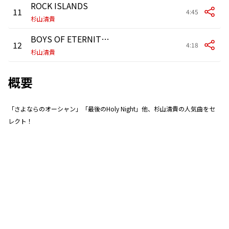
ROCK ISLANDS
11
4:45
杉山清貴
BOYS OF ETERNITY〜永遠の少年達〜
12
4:18
杉山清貴
概要
「さよならのオーシャン」「最後のHoly Night」他、杉山清貴の人気曲をセ
レクト！