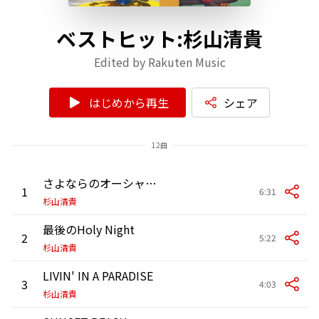
ベストヒット:杉山清貴
Edited by Rakuten Music
はじめから再生
シェア
12曲
さよならのオーシャン<オーシャン'95>
1
6:31
杉山清貴
最後のHoly Night
2
5:22
杉山清貴
LIVIN' IN A PARADISE
3
4:03
杉山清貴