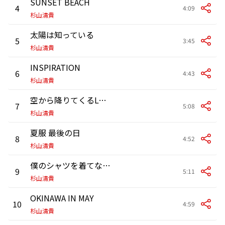
SUNSET BEACH
4
4:09
杉山清貴
太陽は知っている
5
3:45
杉山清貴
INSPIRATION
6
4:43
杉山清貴
空から降りてくるLONELINESS
7
5:08
杉山清貴
夏服 最後の日
8
4:52
杉山清貴
僕のシャツを着てなさい
9
5:11
杉山清貴
OKINAWA IN MAY
10
4:59
杉山清貴