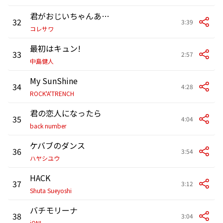
君がおじいちゃんあたしがおばあちゃん
32
3:39
コレサワ
最初はキュン!
33
2:57
中島健人
My SunShine
34
4:28
ROCK'A'TRENCH
君の恋人になったら
35
4:04
back number
ケバブのダンス
36
3:54
ハヤシユウ
HACK
37
3:12
Shuta Sueyoshi
バチモリーナ
38
3:04
iON!