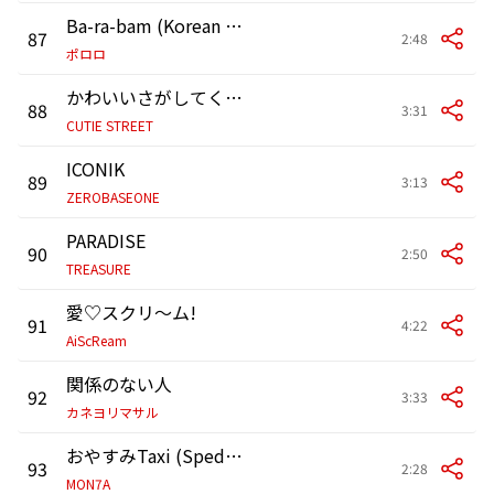
Ba-ra-bam (Korean Ver.)
87
2:48
ポロロ
かわいいさがしてくれますか?
88
3:31
CUTIE STREET
ICONIK
89
3:13
ZEROBASEONE
PARADISE
90
2:50
TREASURE
愛♡スクリ～ム!
91
4:22
AiScReam
関係のない人
92
3:33
カネヨリマサル
おやすみTaxi (Sped Up)
93
2:28
MON7A