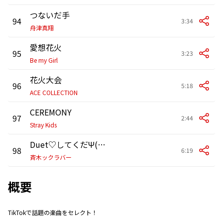
つないだ手
94
3:34
舟津真翔
愛想花火
95
3:23
Be my Girl
花火大会
96
5:18
ACE COLLECTION
CEREMONY
97
2:44
Stray Kids
Duet♡してくだΨ(斉木ックラバー ver.)
98
6:19
斉木ックラバー
概要
TikTokで話題の楽曲をセレクト！