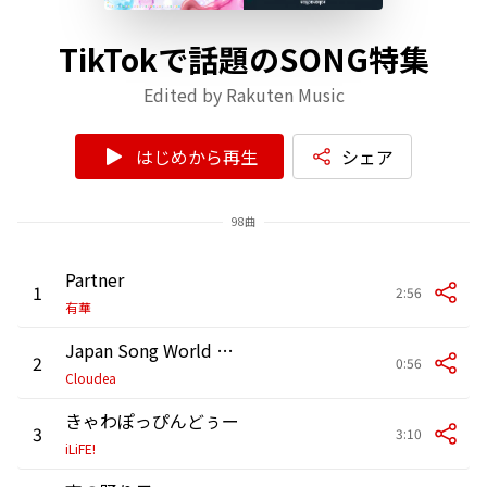
TikTokで話題のSONG特集
Edited by Rakuten Music
はじめから再生
シェア
98曲
Partner
1
2:56
有華
⁡Japan Song World Cup 2026
2
0:56
Cloudea
きゃわぽっぴんどぅー
3
3:10
iLiFE!