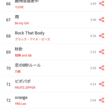
超特急逃走中
66
3:49
=LOVE
雨
67
3:48
Be my Girl
Rock That Body
68
4:28
ブラック・アイド・ピーズ
秒針
69
3:33
和輝 and stb
恋の8秒ルール
70
3:28
乃紫
ピポパポ
71
4:14
FRUITS ZIPPER
orange
72
2:04
YRD Leo