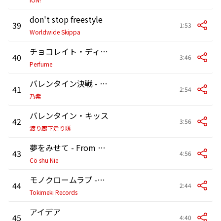
don't stop freestyle
39
1:53
Worldwide Skippa
チョコレイト・ディスコ
40
3:46
Perfume
バレンタイン決戦 - Sped Up
41
2:54
乃紫
バレンタイン・キッス
42
3:56
渡り廊下走り隊
夢をみせて - From THE FIRST TAKE
43
4:56
Cö shu Nie
モノクロームラブ -Shade of us- (feat. 財津マイ)
44
2:44
Tokimeki Records
アイデア
45
4:40