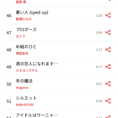
星野 源
悪い人 (sped up)
46
2:28
戦慄かなの
プロポーズ
47
3:00
なとり
め組のひと
48
3:37
倖田來未
君の恋人になれますように
49
4:17
カネヨリマサル
冬の魔法
50
3:07
Aogumo
シルエット
51
4:00
KANA-BOON
アイドルはウーニャニャの件
52
3:53