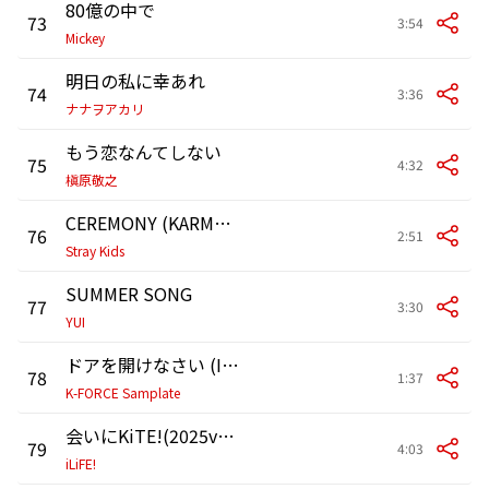
80億の中で
73
3:54
Mickey
明日の私に幸あれ
74
3:36
ナナヲアカリ
もう恋なんてしない
75
4:32
槇原敬之
CEREMONY (KARMA Version)
76
2:51
Stray Kids
SUMMER SONG
77
3:30
YUI
ドアを開けなさい (Instrumental)
78
1:37
K-FORCE Samplate
会いにKiTE!(2025ver.)
79
4:03
iLiFE!