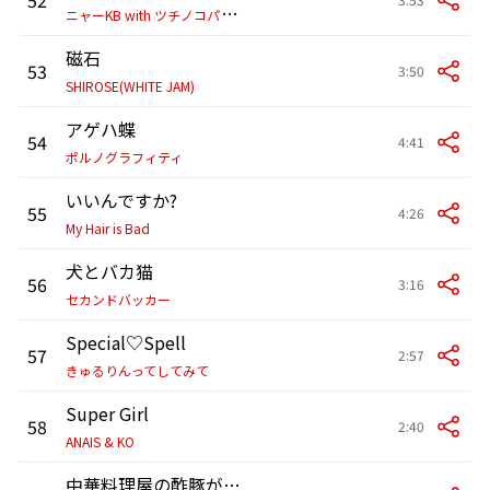
ニ
ャーKB with ツチノコパンダ
磁石
53
3:50
SHIROSE(WHITE JAM)
アゲハ蝶
54
4:41
ポルノグラフィティ
いいんですか?
55
4:26
My Hair is Bad
犬とバカ猫
56
3:16
セカンドバッカー
Special♡Spell
57
2:57
きゅるりんってしてみて
Super Girl
58
2:40
ANAIS & KO
中華料理屋の酢豚が食べたい (Sped Up Ver.)