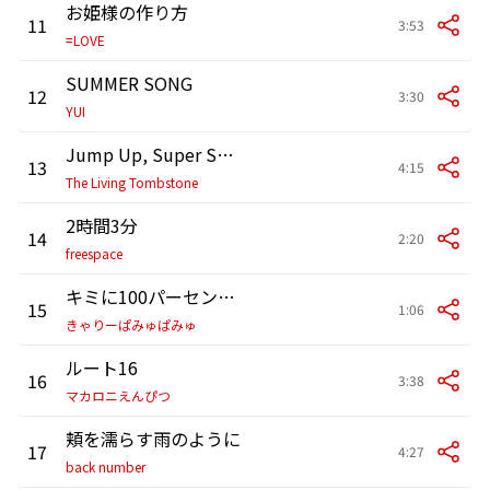
お姫様の作り方
11
3:53
=LOVE
SUMMER SONG
12
3:30
YUI
Jump Up, Super Star!
13
4:15
The Living Tombstone
2時間3分
14
2:20
freespace
キミに100パーセント(アニメヴァージョン)
15
1:06
きゃりーぱみゅぱみゅ
ルート16
16
3:38
マカロニえんぴつ
頬を濡らす雨のように
17
4:27
back number