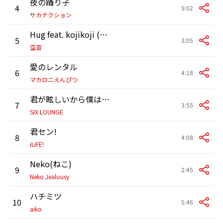
夜の踊り子
4
5:02
サカナクション
Hug feat. kojikoji (Fantasy club ver.)
5
3:05
空音
愛のレンタル
6
4:18
マカロニえんぴつ
君が眩しいから僕は星が見えない
7
3:55
SIX LOUNGE
君セン!
8
4:08
iLiFE!
Neko(ねこ)
9
2:45
Neko Jealousy
ハチミツ
10
5:46
aiko