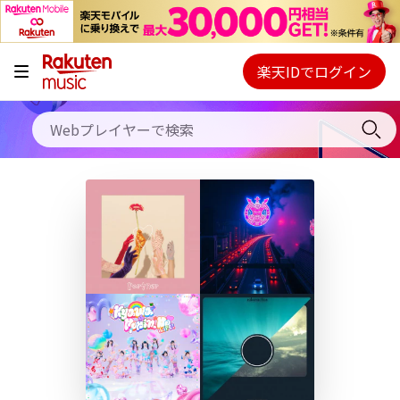
キャンペーン
料金プラン
楽天IDでログイン
Webプレイヤー
使い方
ご契約内容の確認・変更
ヘルプ
初回30日間無料お試し