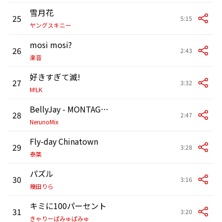
雪月花
25
5:15
ヤングスキニー
mosi mosi?
26
2:43
楽音
好きすぎて滅!
27
3:32
M!LK
BellyJay - MONTAGEM HIKARI Neruno (Remix)
28
2:47
NerunoMix
Fly-day Chinatown
29
3:28
泰葉
パズル
30
3:16
幾田りら
キミに100パーセント
31
3:20
きゃりーぱみゅぱみゅ