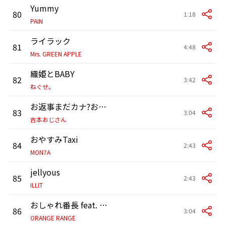
Yummy
80
1:18
PAIN
ライラック
81
4:48
Mrs. GREEN APPLE
織姫とBABY
82
3:42
ねぐせ。
お返事まだカナ?おじさん構文! (feat. 雨衣)
83
3:04
吉本おじさん
おやすみTaxi
84
2:43
MON7A
jellyous
85
2:43
ILLIT
おしゃれ番長 feat. ソイソース
86
3:04
ORANGE RANGE