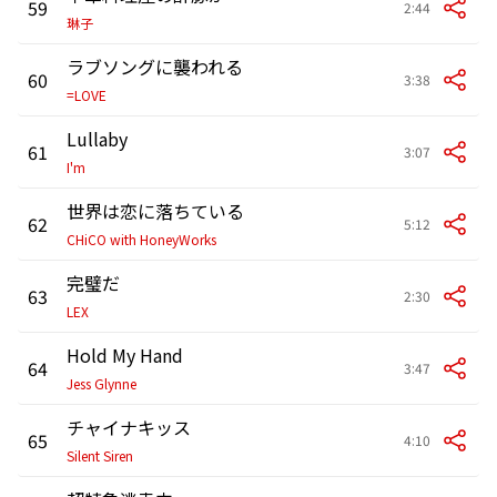
59
2:44
琳子
ラブソングに襲われる
60
3:38
=LOVE
Lullaby
61
3:07
I'm
世界は恋に落ちている
62
5:12
CHiCO with HoneyWorks
完璧だ
63
2:30
LEX
Hold My Hand
64
3:47
Jess Glynne
チャイナキッス
65
4:10
Silent Siren