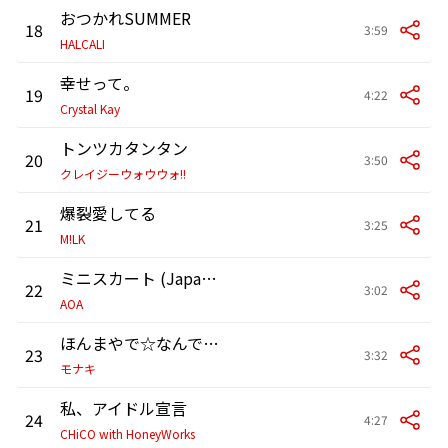
おつかれSUMMER
18
3:59
HALCALI
幸せって。
19
4:22
Crystal Kay
トンツカタンタン
20
3:50
クレイジーウォウウォ!!
爆裂愛してる
21
3:25
M!LK
ミニスカート (Japanese ver.)
22
3:02
AOA
ほんまやで☆なんでやねん☆しらんけど
23
3:32
モナキ
私、アイドル宣言
24
4:27
CHiCO with HoneyWorks