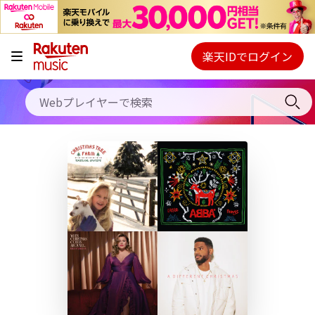
キャンペーン
料金プラン
楽天IDでログイン
Webプレイヤー
使い方
ご契約内容の確認・変更
ヘルプ
初回30日間無料お試し