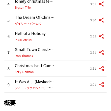
lonely christmas feat. Justin Bieber,Poo Bear
4
3:51
Bryson Tiller
The Dream Of Christmas
5
3:30
ゲイリー・バーロウ
Hell of a Holiday
6
2:55
Pistol Annies
Small Town Christmas
7
2:51
Rob Thomas
Christmas Isn't Canceled (Just You)
8
3:51
Kelly Clarkson
It Was A… (Masked Christmas)
9
3:01
ジ
ミー・ファロン/アリアナ・グランデ/ミーガン・ジー・スタリオン
概要