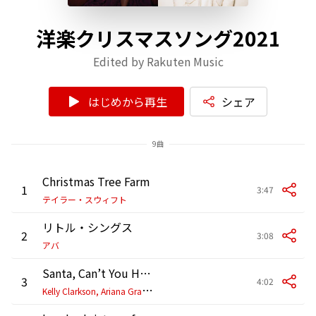
洋楽クリスマスソング2021
Edited by Rakuten Music
はじめから再生
シェア
9曲
Christmas Tree Farm
1
3:47
テイラー・スウィフト
リトル・シングス
2
3:08
アバ
Santa, Can’t You Hear Me
3
4:02
K
elly Clarkson, Ariana Grande