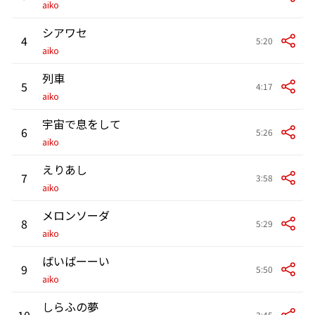
aiko
シアワセ
4
5:20
aiko
列車
5
4:17
aiko
宇宙で息をして
6
5:26
aiko
えりあし
7
3:58
aiko
メロンソーダ
8
5:29
aiko
ばいばーーい
9
5:50
aiko
しらふの夢
10
3:45