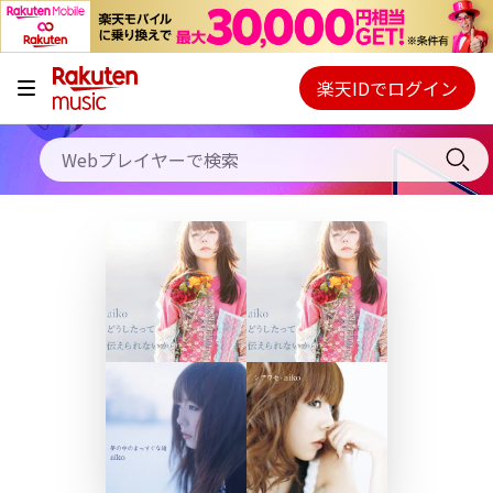
キャンペーン
料金プラン
楽天IDでログイン
Webプレイヤー
使い方
ご契約内容の確認・変更
ヘルプ
初回30日間無料お試し