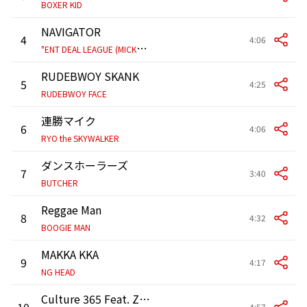
BOXER KID
NAVIGATOR
4
4:06
"
ENT DEAL LEAGUE (MICKY RICH, KEN-U, DOMINO KAT)"
RUDEBWOY SKANK
5
4:25
RUDEBWOY FACE
連勝マイク
6
4:06
RYO the SKYWALKER
ダンスホーラーズ
7
3:40
BUTCHER
Reggae Man
8
4:32
BOOGIE MAN
MAKKA KKA
9
4:17
NG HEAD
Culture 365 Feat. ZEEBRA
10
4:57