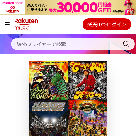
キャンペーン
料金プラン
楽天IDでログイン
Webプレイヤー
使い方
ご契約内容の確認・変更
ヘルプ
初回30日間無料お試し