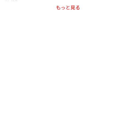
もっと見る
06. 幽けき
07. Pale Pink
08. 水栓
09. waterfall in me
10. 逆行
11. 平行する夜を
12. A Song
13. find fuse in youth
14. 嘘じゃない
15. 通り雨、うつつのナラカ
16. 花火
17. Helix
18. タイムケース
＜アンコール＞
19. 告白（崎山蒼志×石崎ひゅーい）
20. ひまわり畑の夜（崎山蒼志×石崎ひゅーい）
21. 潜水