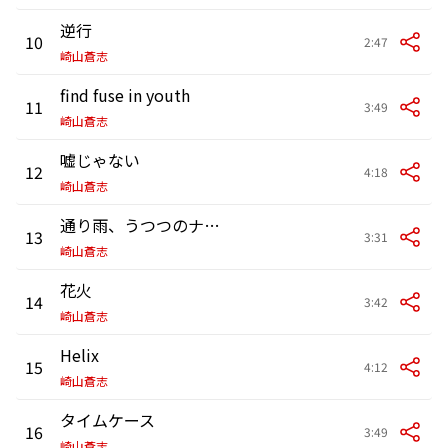
逆行
10
2:47
崎山蒼志
find fuse in youth
11
3:49
崎山蒼志
嘘じゃない
12
4:18
崎山蒼志
通り雨、うつつのナラカ
13
3:31
崎山蒼志
花火
14
3:42
崎山蒼志
Helix
15
4:12
崎山蒼志
タイムケース
16
3:49
崎山蒼志