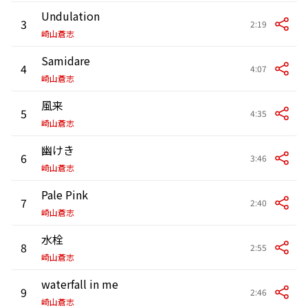
Undulation
3
2:19
崎山蒼志
Samidare
4
4:07
崎山蒼志
風来
5
4:35
崎山蒼志
幽けき
6
3:46
崎山蒼志
Pale Pink
7
2:40
崎山蒼志
水栓
8
2:55
崎山蒼志
waterfall in me
9
2:46
崎山蒼志