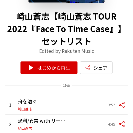
崎山蒼志【崎山蒼志 TOUR
2022『Face To Time Case』】
セットリスト
Edited by Rakuten Music
はじめから再生
シェア
19曲
舟を漕ぐ
1
3:52
崎山蒼志
過剰/異常 with リーガルリリー
2
4:45
崎山蒼志