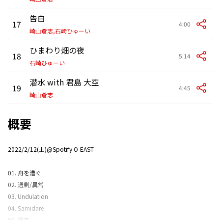
告白
17
4:00
崎山蒼志,石崎ひゅーい
ひまわり畑の夜
18
5:14
石崎ひゅーい
潜水 with 君島 大空
19
4:45
崎山蒼志
概要
2022/2/12(土)@Spotify O-EAST
01. 舟を漕ぐ
02. 過剰/異常
03. Undulation
04. Samidare
05. 風来