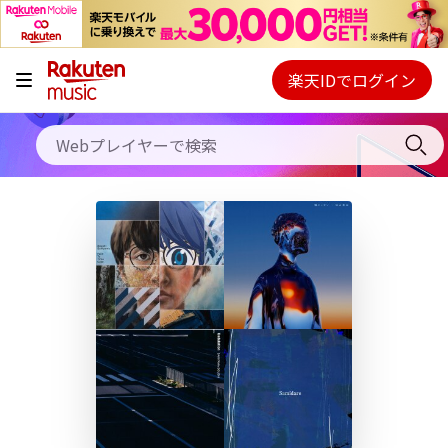
キャンペーン
料金プラン
楽天IDでログイン
Webプレイヤー
使い方
ご契約内容の確認・変更
ヘルプ
初回30日間無料お試し